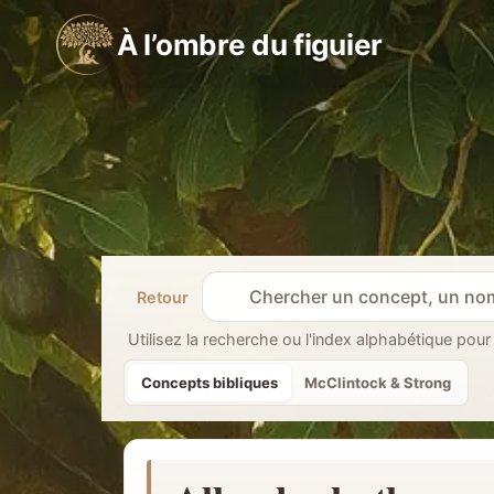
Aller
À l’ombre du figuier
au
contenu
Retour
R
e
Utilisez la recherche ou l'index alphabétique pour
c
Concepts bibliques
McClintock & Strong
h
e
r
c