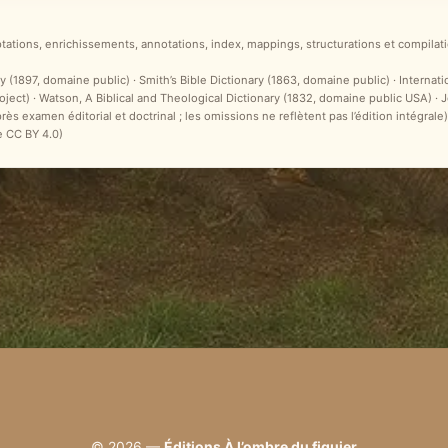
ptations, enrichissements, annotations, index, mappings, structurations et compilati
y (1897, domaine public) · Smith’s Bible Dictionary (1863, domaine public) · Internat
ct) · Watson, A Biblical and Theological Dictionary (1832, domaine public USA) ·
après examen éditorial et doctrinal ; les omissions ne reflètent pas l’édition intégr
e CC BY 4.0)
© 2026 —
Éditions À l’ombre du figuier