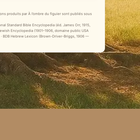
ons produits par À l’ombre du figuier sont publiés sous
ional Standard Bible Encyclopedia (éd. James Orr, 1915,
 Jewish Encyclopedia (1901–1906, domaine public USA
ale) · BDB Hebrew Lexicon (Brown-Driver-Briggs, 1906 —