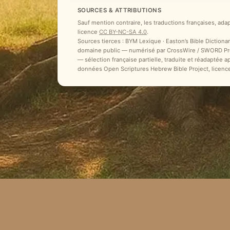
SOURCES & ATTRIBUTIONS
Sauf mention contraire, les traductions françaises, ada
licence
CC BY-NC-SA 4.0
.
Sources tierces : BYM Lexique · Easton’s Bible Dictionar
domaine public — numérisé par CrossWire / SWORD Proje
— sélection française partielle, traduite et réadaptée 
données Open Scriptures Hebrew Bible Project, licenc