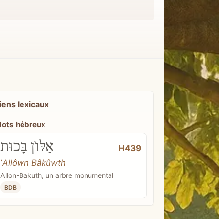
iens lexicaux
ots hébreux
אַלּוֹן בָּכוּת
H439
ʼAllôwn Bâkûwth
Allon-Bakuth, un arbre monumental
BDB