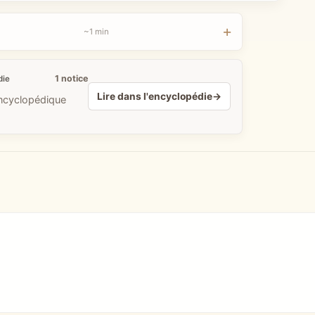
~1 min
1 notice
die
Lire dans l'encyclopédie
→
encyclopédique