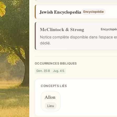
i
q
Jewish Encyclopedia
Encyclopédie
u
e
McClintock & Strong
Encyclopé
Notice complète disponible dans l’espace 
dédié.
OCCURRENCES BIBLIQUES
Gen. 35:8
Jug. 4:5
CONCEPTS LIÉS
Allon
Lieu