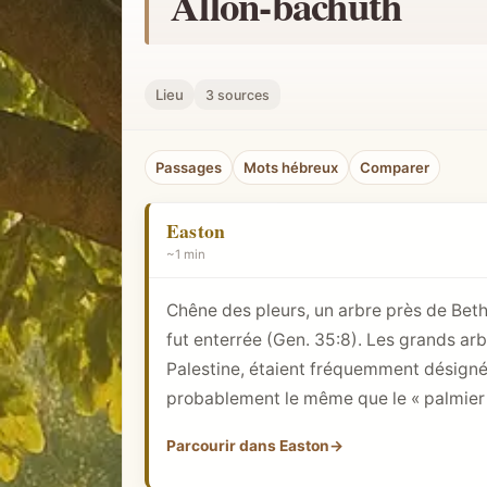
Allon-bachuth
h
e
r
Lieu
3 sources
u
n
Passages
Mots hébreux
Comparer
c
o
Easton
n
~1 min
c
e
Chêne des pleurs, un arbre près de Bethe
p
fut enterrée (
Gen. 35:8
). Les grands arb
t
Palestine, étaient fréquemment désigné
b
probablement le même que le « palmier
i
b
Parcourir dans Easton
→
l