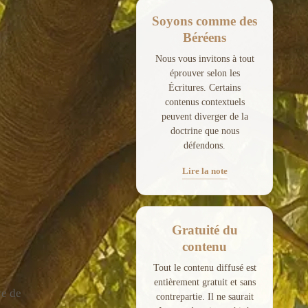
Soyons comme des
Béréens
Nous vous invitons à tout
éprouver selon les
Écritures. Certains
contenus contextuels
peuvent diverger de la
doctrine que nous
défendons.
Lire la note
Gratuité du
contenu
Tout le contenu diffusé est
entièrement gratuit et sans
ve de
contrepartie. Il ne saurait