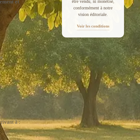
nement et
être vendu, ni monétisé,
conformément à notre
vision éditoriale.
Voir les conditions
et
.
ivant à :