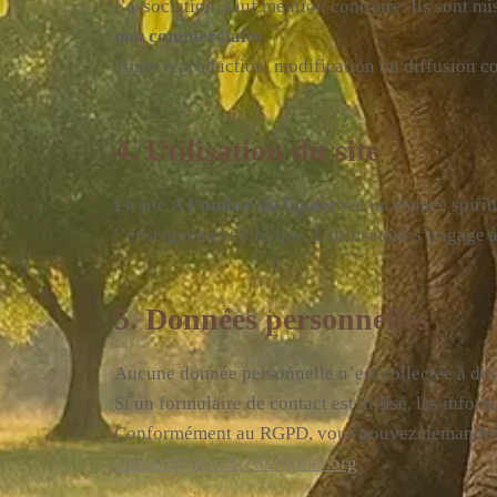
l’association, sauf mention contraire. Ils sont mi
non commerciales
.
Toute reproduction, modification ou diffusion com
4. Utilisation du site
Le site
À l’ombre du figuier
est un espace spirit
l’enseignement biblique. L’utilisateur s’engage 
5. Données personnelles
Aucune donnée personnelle n’est collectée à des
Si un formulaire de contact est utilisé, les infor
Conformément au RGPD, vous pouvez demander l’ac
contact@alombredufiguier.org