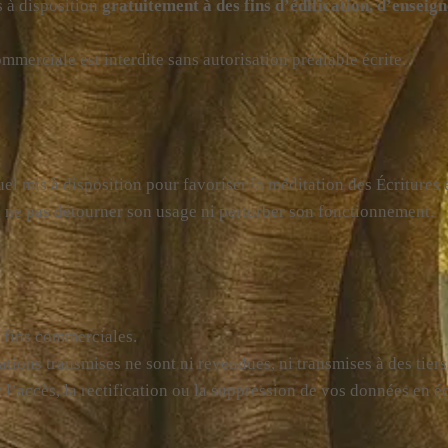
s à disposition
gratuitement à des fins d’édification, d’enseig
merciale est interdite sans autorisation préalable écrite.
uel mis à disposition pour favoriser la méditation des Écritures 
à ne pas détourner son usage ni perturber son fonctionnement.
 fins commerciales.
mations transmises ne sont ni revendues, ni transmises à des tiers
cès, la rectification ou la suppression de vos données en écr