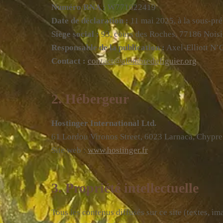
Numéro RNA :
W771022419
Date de déclaration :
11 mai 2025, à la sous-pr
Siège social :
93, cours des Roches, 77186 Noisi
Responsable de la publication :
Axel-Elliott N’G
Contact :
contact@alombredufiguier.org
2. Hébergeur
Hostinger International Ltd.
61 Lordou Vironos Street, 6023 Larnaca, Chypre
Site web :
www.hostinger.fr
3. Propriété intellectuelle
Tous les contenus diffusés sur ce site (textes, im