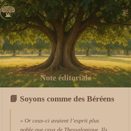
Aller
au
contenu
Note éditoriale
📘 Soyons comme des Béréens
« Or ceux-ci avaient l’esprit plus
noble que ceux de Thessalonique. Ils