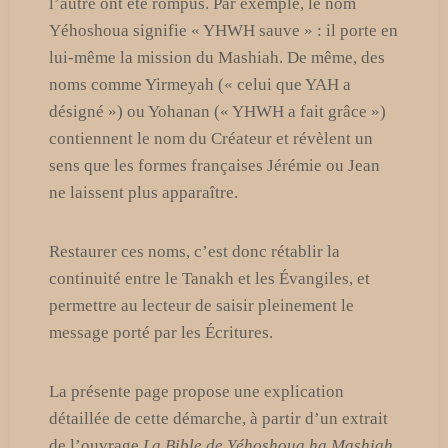
l’autre ont été rompus. Par exemple, le nom
Yéhoshoua signifie « YHWH sauve » : il porte en
lui-même la mission du Mashiah. De même, des
noms comme Yirmeyah (« celui que YAH a
désigné ») ou Yohanan (« YHWH a fait grâce »)
contiennent le nom du Créateur et révèlent un
sens que les formes françaises Jérémie ou Jean
ne laissent plus apparaître.
Restaurer ces noms, c’est donc rétablir la
continuité entre le Tanakh et les Évangiles, et
permettre au lecteur de saisir pleinement le
message porté par les Écritures.
La présente page propose une explication
détaillée de cette démarche, à partir d’un extrait
de l’ouvrage
La Bible de Yéhoshoua ha Mashiah