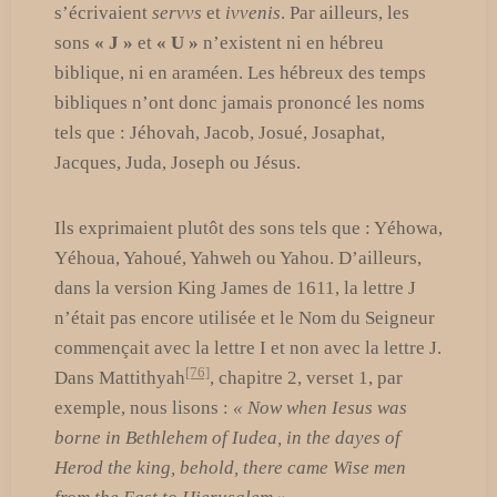
s’écrivaient
servvs
et
ivvenis
. Par ailleurs, les
sons
« J »
et
« U »
n’existent ni en hébreu
biblique, ni en araméen. Les hébreux des temps
bibliques n’ont donc jamais prononcé les noms
tels que : Jéhovah, Jacob, Josué, Josaphat,
Jacques, Juda, Joseph ou Jésus.
Ils exprimaient plutôt des sons tels que : Yéhowa,
Yéhoua, Yahoué, Yahweh ou Yahou. D’ailleurs,
dans la version King James de 1611, la lettre J
n’était pas encore utilisée et le Nom du Seigneur
commençait avec la lettre I et non avec la lettre J.
[76]
Dans Mattithyah
, chapitre 2, verset 1, par
exemple, nous lisons :
« Now when Iesus was
borne in Bethlehem of Iudea, in the dayes of
Herod the king, behold, there came Wise men