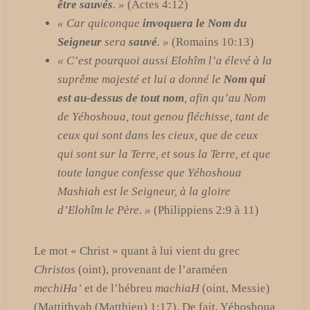
être sauvés
. »
(Actes 4:12)
« Car quiconque
invoquera le Nom du
Seigneur
sera
sauvé
. »
(Romains 10:13)
« C’est pourquoi aussi Elohîm l’a élevé à la
suprême majesté et lui a donné le
Nom qui
est au-dessus de tout nom
, afin qu’au Nom
de Yéhoshoua, tout genou fléchisse, tant de
ceux qui sont dans les cieux, que de ceux
qui sont sur la Terre, et sous la Terre, et que
toute langue confesse que Yéhoshoua
Mashiah est le Seigneur, à la gloire
d’Elohîm le Père. »
(Philippiens 2:9 à 11)
Le mot « Christ » quant à lui vient du grec
Christos
(oint), provenant de l’araméen
mechiHa’
et de l’hébreu
machiaH
(oint, Messie)
(Mattithyah (Matthieu) 1:17). De fait, Yéhoshoua