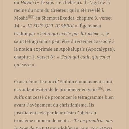
ou
Hayah
(« Je suis » en hébreu). Il s’agit de la
racine du nom du Créateur qui a été révélé à
[85]
Moshé
en Shemot (Exode), chapitre 3, verset
14 :
« JE SUIS QUI JE SERAI »
. Également
traduit par
« celui qui existe par lui-même »
, le
saint tétragramme peut être directement associé à
la notion exprimée en Apokalupsis (Apocalypse),
chapitre 1, verset 8 :
« Celui qui était, qui est et
qui sera »
.
Considérant le nom d’Elohîm éminemment saint,
[86]
et voulant éviter de le prononcer en vain
, les
Juifs ont cessé de prononcer le tétragramme bien
avant l’avènement du christianisme. Ils
justifiaient cela par leur désir d’obéir au
troisième commandement :
« Tu ne prendras pas
le Nom de YHWH ton Elohîm en vain, car YHWH