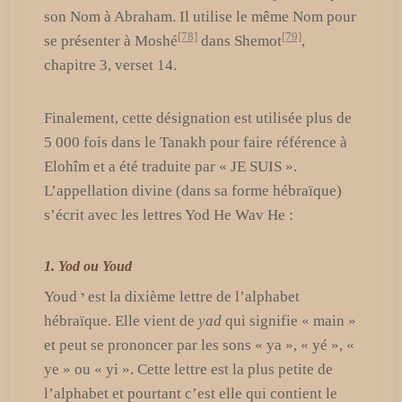
son Nom à Abraham. Il utilise le même Nom pour
[78]
[79]
se présenter à Moshé
dans Shemot
,
chapitre 3, verset 14.
Finalement, cette désignation est utilisée plus de
5 000 fois dans le Tanakh pour faire référence à
Elohîm et a été traduite par « JE SUIS ».
L’appellation divine (dans sa forme hébraïque)
s’écrit avec les lettres Yod He Wav He :
1. Yod ou Youd
Youd י est la dixième lettre de l’alphabet
hébraïque. Elle vient de
yad
qui signifie « main »
et peut se prononcer par les sons « ya », « yé », «
ye » ou « yi ». Cette lettre est la plus petite de
l’alphabet et pourtant c’est elle qui contient le