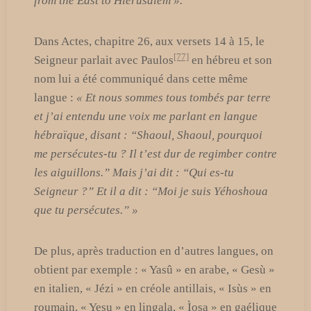
from the East to Hierusalem ».
Dans Actes, chapitre 26, aux versets 14 à 15, le
[77]
Seigneur parlait avec Paulos
en hébreu et son
nom lui a été communiqué dans cette même
langue :
« Et nous sommes tous tombés par terre
et j’ai entendu une voix me parlant en langue
hébraïque, disant : “Shaoul, Shaoul, pourquoi
me persécutes-tu ? Il t’est dur de regimber contre
les aiguillons.” Mais j’ai dit : “Qui es-tu
Seigneur ?” Et il a dit : “Moi je suis Yéhoshoua
que tu persécutes.” »
De plus, après traduction en d’autres langues, on
obtient par exemple : « Yasû » en arabe, « Gesù »
en italien, « Jézi » en créole antillais, « Isùs » en
roumain, « Yesu » en lingala, « Ìosa » en gaélique