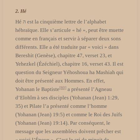
2. Hé
Hé ה est la cinquième lettre de l’alphabet
hébraïque. Elle s’articule « hé », peut être muette
comme en français et servir à séparer deux sons
différents. Elle a été traduite par « voici » dans
Bereshit (Genèse), chapitre 47, verset 23, et
Yehezkel (Ézéchiel), chapitre 16, verset 43. Il est
question du Seigneur Yéhoshoua ha Mashiah qui
doit être présenté aux Hommes. En effet,
[80]
Yohanan le Baptiste
a présenté l’Agneau
d’Elohîm à ses disciples (Yohanan (Jean) 1:29,
35) et Pilate l’a présenté comme l’homme
(Yohanan (Jean) 19:5) et comme le Roi des Juifs
(Yohanan (Jean) 19:14). Par conséquent, le
message que les assemblées doivent prêcher est
« voici l’Époux ». C’est le cri de minuit de