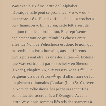
Wav ו est la sixième lettre de l’alphabet
hébraïque. Elle peut se prononcer « o », « ou »
ou encore « é ». Elle signifie « clou », « crochet »
ou « hameçon ». En hébreu, cette lettre sert de
conjonction de coordination. Elle représente
également tout ce qui réunit les choses entre
elles. Le Nom de Yéhoshoua est donc le nom qui
rassemble les êtres humains, aussi différents
[82]
qu’ils puissent être les uns des autres
. Notons
que Wav est traduit par « crochet » en Shemot
[83]
(Exode), chapitre 26, aux versets 32 et 37
. Le
[84]
Seigneur disait à Petros
qu’il allait faire de lui
un pêcheur d’humains (Loukas (Luc) 5:10). Avec
le Nom de Yéhoshoua, les pécheurs sanctifiés
sont attachés, accrochés à l’Évangile. Avec la
lettre Wav, nous sommes liés tels des sarments à