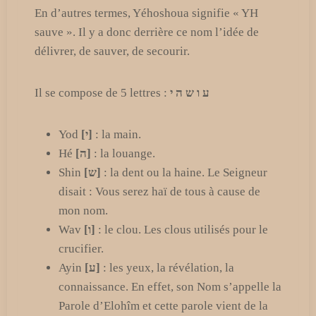
En d’autres termes, Yéhoshoua signifie « YH
sauve ». Il y a donc derrière ce nom l’idée de
délivrer, de sauver, de secourir.
Il se compose de 5 lettres :
ע ו ש ה י
Yod
[י]
: la main.
Hé
[ה]
: la louange.
Shin
[ש]
: la dent ou la haine. Le Seigneur
disait : Vous serez haï de tous à cause de
mon nom.
Wav
[ו]
: le clou. Les clous utilisés pour le
crucifier.
Ayin
[ע]
: les yeux, la révélation, la
connaissance. En effet, son Nom s’appelle la
Parole d’Elohîm et cette parole vient de la