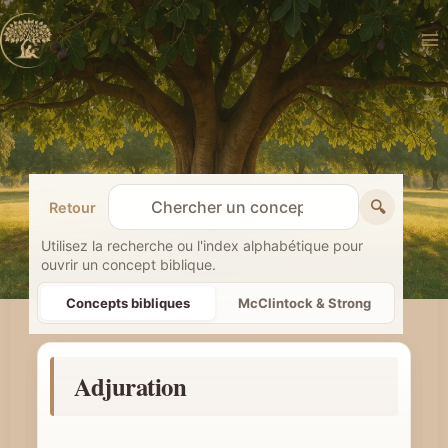
Aller
au
contenu
🔍
Retour
R
e
Utilisez la recherche ou l'index alphabétique pour
ouvrir un concept biblique.
c
h
Concepts bibliques
McClintock & Strong
e
r
Adjuration
c
h
e