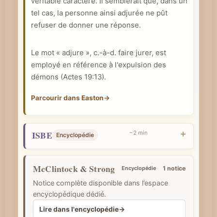
véritable caractère. Il semblerait que, dans un
e
tel cas, la personne ainsi adjurée ne pût
refuser de donner une réponse.
Le mot « adjure », c.-à-d. faire jurer, est
employé en référence à l'expulsion des
démons (Actes 19:13).
Parcourir dans Easton
→
ISBE
~2 min
Encyclopédie
McClintock & Strong
Encyclopédie
1 notice
Notice complète disponible dans l’espace
encyclopédique dédié.
Lire dans l'encyclopédie
→