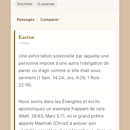
r
Doctrine
3 sources
u
n
Passages
Comparer
c
o
Easton
n
~1 min
c
Une exhortation solennelle par laquelle une
e
personne impose à une autre l'obligation de
p
parler ou d'agir comme si elle était sous
t
serment (
1 Sam. 14:24
;
Jos. 6:26
;
1 Rois
b
22:16
).
i
b
Nous avons dans les Évangiles et écrits
l
apostoliques un exemple frappant de cela
i
(
Matt. 26:63
;
Marc 5:7
), où le grand prêtre
q
appelle Mashiah (Christ) à avouer son
u