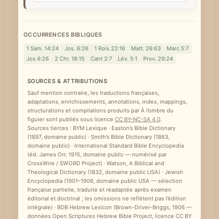
OCCURRENCES BIBLIQUES
1 Sam. 14:24
Jos. 6:26
1 Rois 22:16
Matt. 26:63
Marc 5:7
Jos 6:26
2 Chr. 18:15
Cant 2:7
Lév. 5:1
Prov. 29:24
SOURCES & ATTRIBUTIONS
Sauf mention contraire, les traductions françaises,
adaptations, enrichissements, annotations, index, mappings,
structurations et compilations produits par À l’ombre du
figuier sont publiés sous licence
CC BY-NC-SA 4.0
.
Sources tierces : BYM Lexique · Easton’s Bible Dictionary
(1897, domaine public) · Smith’s Bible Dictionary (1863,
domaine public) · International Standard Bible Encyclopedia
(éd. James Orr, 1915, domaine public — numérisé par
CrossWire / SWORD Project) · Watson, A Biblical and
Theological Dictionary (1832, domaine public USA) · Jewish
Encyclopedia (1901–1906, domaine public USA — sélection
française partielle, traduite et réadaptée après examen
éditorial et doctrinal ; les omissions ne reflètent pas l’édition
intégrale) · BDB Hebrew Lexicon (Brown-Driver-Briggs, 1906 —
données Open Scriptures Hebrew Bible Project, licence CC BY