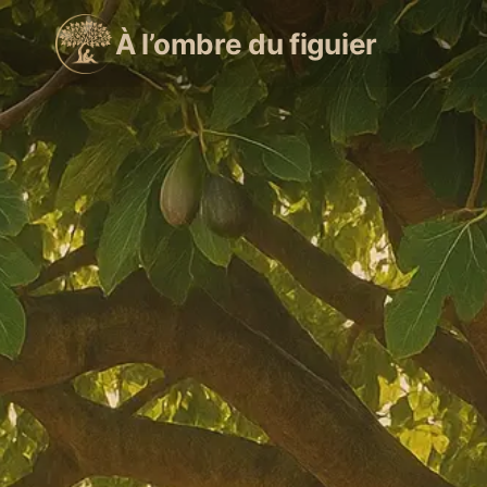
Aller
À l’ombre du figuier
au
contenu