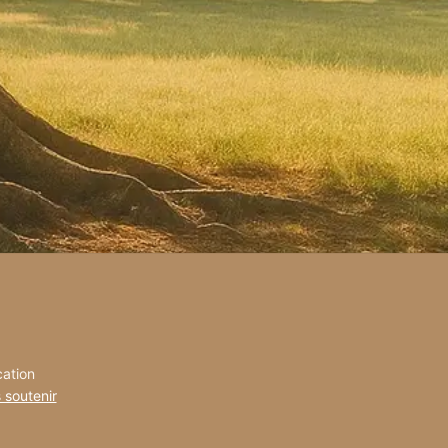
cation
 soutenir