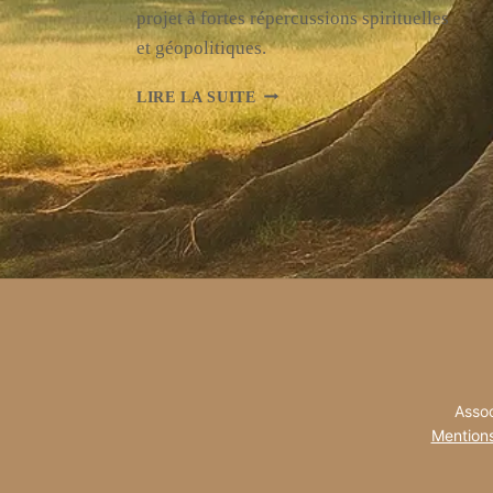
projet à fortes répercussions spirituelles
et géopolitiques.
PRÉPARATIFS
LIRE LA SUITE
EN
ISRAËL
POUR
LE
TROISIÈME
TEMPLE
:
UN
TOURNANT
À
JÉRUSALEM
Assoc
Mentions