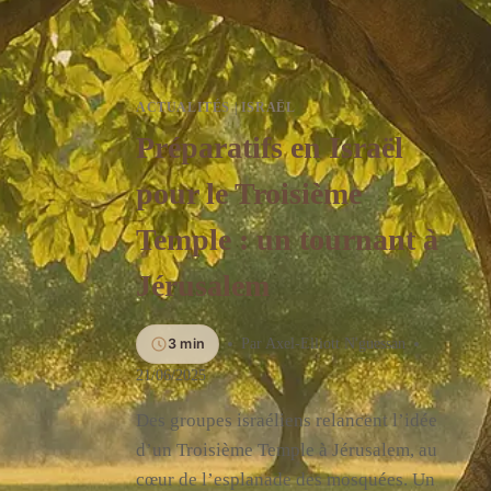
ACTUALITÉS
|
ISRAËL
Préparatifs en Israël
pour le Troisième
Temple : un tournant à
Jérusalem
3 min
Par
Axel-Elliott N'guessan
21/06/2025
Des groupes israéliens relancent l’idée
d’un Troisième Temple à Jérusalem, au
cœur de l’esplanade des mosquées. Un