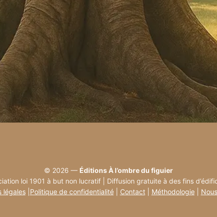
© 2026 —
Éditions À l’ombre du figuier
iation loi 1901 à but non lucratif | Diffusion gratuite à des fins d’édifi
 légales
|
Politique de confidentialité
|
Contact
|
Méthodologie
|
Nous