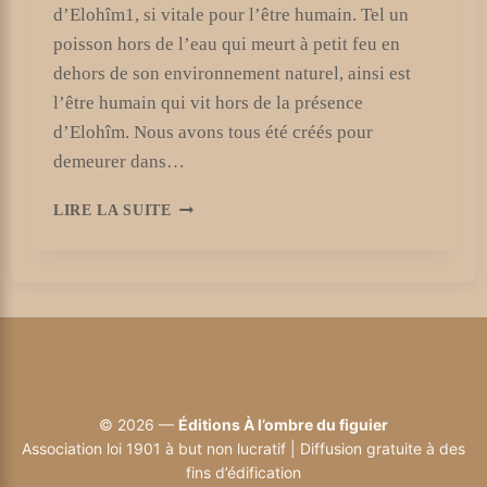
d’Elohîm1, si vitale pour l’être humain. Tel un
poisson hors de l’eau qui meurt à petit feu en
dehors de son environnement naturel, ainsi est
l’être humain qui vit hors de la présence
d’Elohîm. Nous avons tous été créés pour
demeurer dans…
LA
LIRE LA SUITE
PRÉSENCE
D’ELOHÎM
ET
L’ÊTRE
HUMAIN
|
LES
FACES
ET
© 2026 —
Éditions À l’ombre du figuier
LA
Association loi 1901 à but non lucratif | Diffusion gratuite à des
DEMEURE
fins d’édification
D’ELOHÎM