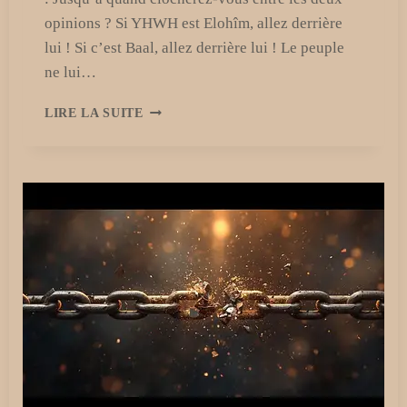
opinions ? Si YHWH est Elohîm, allez derrière
lui ! Si c’est Baal, allez derrière lui ! Le peuple
ne lui…
LA
LIRE LA SUITE
MAJORITÉ
CONTRE
LE
RESTE
SAINT