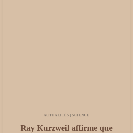
À
DIRE
LA
VÉRITÉ
…
LES
RÉPONSES
SONT
SOMBRES
ET
TROUBLANTES
ACTUALITÉS
|
SCIENCE
Ray Kurzweil affirme que