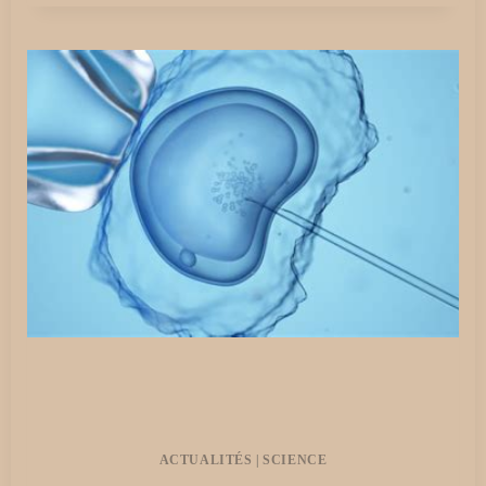
AFFIRME
QUE
L’IMMORTALITÉ
HUMAINE
SERA
POSSIBLE
DÈS
2030
GRÂCE
À
L’IA
ACTUALITÉS
|
SCIENCE