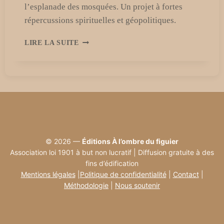
l’esplanade des mosquées. Un projet à fortes
répercussions spirituelles et géopolitiques.
PRÉPARATIFS
LIRE LA SUITE
EN
ISRAËL
POUR
LE
TROISIÈME
TEMPLE
:
UN
TOURNANT
© 2026 —
Éditions À l’ombre du figuier
À
Association loi 1901 à but non lucratif | Diffusion gratuite à des
JÉRUSALEM
fins d’édification
Mentions légales
|
Politique de confidentialité
|
Contact
|
Méthodologie
|
Nous soutenir