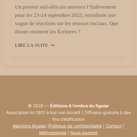
Un pasteur sud-africain annonce l’Enlèvement
pour les 23-24 septembre 2025, entraînant une
vague de réactions sur les réseaux sociaux. Que
disent vraiment les Écritures ?
24
LIRE LA SUITE
SEPTEMBRE
2025
:
UN
PASTEUR
ANNONCE
L’ENLÈVEMENT
ET
SECOUE
© 2026 —
Éditions À l’ombre du figuier
LES
Association loi 1901 à but non lucratif | Diffusion gratuite à des
MÉDIAS
fins d’édification
Mentions légales
|
Politique de confidentialité
|
Contact
|
Méthodologie
|
Nous soutenir