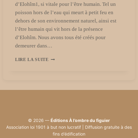
d’Elohîm1, si vitale pour l’être humain. Tel un
poisson hors de l’eau qui meurt à petit feu en
dehors de son environnement naturel, ainsi est
l’être humain qui vit hors de la présence
d’Elohîm. Nous avons tous été créés pour
demeurer dans…
LA
LIRE LA SUITE
PRÉSENCE
D’ELOHÎM
ET
L’ÊTRE
HUMAIN
|
LES
FACES
ET
© 2026 —
Éditions À l’ombre du figuier
LA
Association loi 1901 à but non lucratif | Diffusion gratuite à des
DEMEURE
fins d’édification
D’ELOHÎM