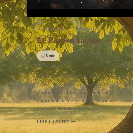
MÉDITATIONS & EXHORTATIONS
Le Pardon Libère
8 min
Par
Axel-Elliott N'guessan
22/06/2025
Méditation sur le pardon selon l’exemple
de Yossef. Découvrons comment le
pardon nous libère ainsi que les autres, et
nous empêche de freiner les desseins
d’Elohîm en notre faveur.
LE
LIRE LA SUITE
PARDON
LIBÈRE