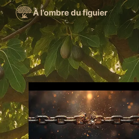
Aller
À l’ombre du figuier
au
contenu