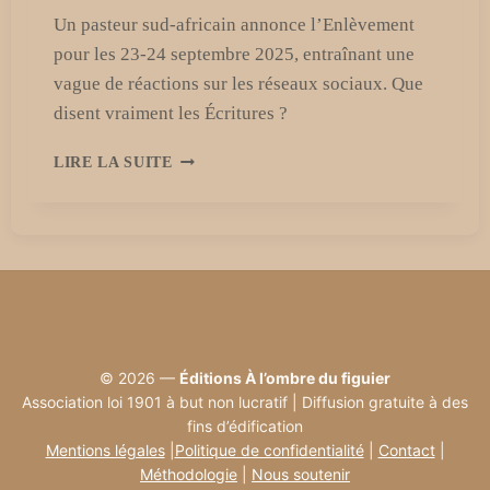
Un pasteur sud-africain annonce l’Enlèvement
pour les 23-24 septembre 2025, entraînant une
vague de réactions sur les réseaux sociaux. Que
disent vraiment les Écritures ?
24
LIRE LA SUITE
SEPTEMBRE
2025
:
UN
PASTEUR
ANNONCE
L’ENLÈVEMENT
ET
SECOUE
© 2026 —
Éditions À l’ombre du figuier
LES
Association loi 1901 à but non lucratif | Diffusion gratuite à des
MÉDIAS
fins d’édification
Mentions légales
|
Politique de confidentialité
|
Contact
|
Méthodologie
|
Nous soutenir