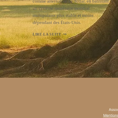
comme alternative au dollar, en bâtissant
un système monétaire mondial
multipolaire plus stable et moins
dépendant des États-Unis.
LA
LIRE LA SUITE
CHINE
ACCÉLÈRE
LA
PROMOTION
DU
YUAN
NUMÉRIQUE
POUR
UN
NOUVEL
ORDRE
MONÉTAIRE
MULTIPOLAIRE
Assoc
Mentions