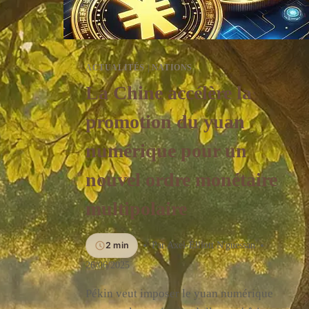
ACTUALITÉS
|
NATIONS
La Chine accélère la
promotion du yuan
numérique pour un
nouvel ordre monétaire
multipolaire
2 min
Par
Axel-Elliott N'guessan
26/06/2025
Pékin veut imposer le yuan numérique