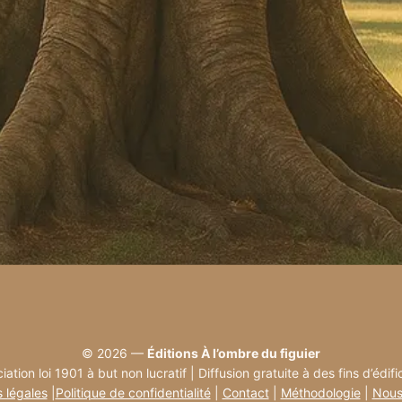
© 2026 —
Éditions À l’ombre du figuier
iation loi 1901 à but non lucratif | Diffusion gratuite à des fins d’édifi
 légales
|
Politique de confidentialité
|
Contact
|
Méthodologie
|
Nous