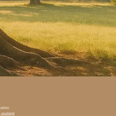
cation
 soutenir