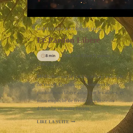
MÉDITATIONS & EXHORTATIONS
Le Pardon Libère
8 min
Par
Axel-Elliott N'guessan
22/06/2025
Méditation sur le pardon selon l’exemple
de Yossef. Découvrons comment le
pardon nous libère ainsi que les autres, et
nous empêche de freiner les desseins
d’Elohîm en notre faveur.
LE
LIRE LA SUITE
PARDON
LIBÈRE