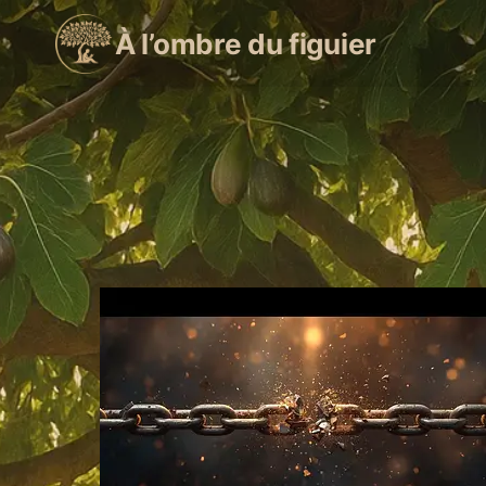
Aller
À l’ombre du figuier
au
contenu