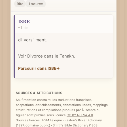
r
Rite
1 source
u
n
ISBE
c
~1 min
o
di-vors'-ment.
n
c
Voir Divorce dans le Tanakh.
e
p
Parcourir dans ISBE
→
t
b
i
SOURCES & ATTRIBUTIONS
b
Sauf mention contraire, les traductions françaises,
l
adaptations, enrichissements, annotations, index, mappings,
structurations et compilations produits par À l’ombre du
i
figuier sont publiés sous licence
CC BY-NC-SA 4.0
.
q
Sources tierces : BYM Lexique · Easton’s Bible Dictionary
(1897, domaine public) · Smith’s Bible Dictionary (1863,
u