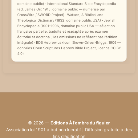
domaine public) · International Standard Bible Encyclopedia
e
(éd. James Orr, 1915, domaine public — numérisé par
CrossWire / SWORD Project) · Watson, A Biblical and
Theological Dictionary (1832, domaine public USA) · Jewish
Encyclopedia (1901–1906, domaine public USA — sélection
française partielle, traduite et réadaptée après examen
éditorial et doctrinal ; les omissions ne reflètent pas l’édition
intégrale) · BDB Hebrew Lexicon (Brown-Driver-Briggs, 1906 —
données Open Scriptures Hebrew Bible Project, licence CC BY
4.0)
© 2026 —
Éditions À l’ombre du figuier
Association loi 1901 à but non lucratif | Diffusion gratuite à des
fins d’édification