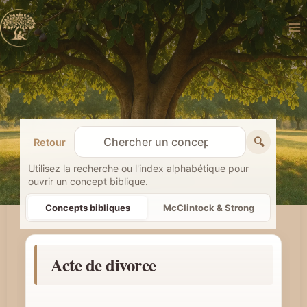
Aller
au
contenu
🔍
Retour
R
e
Utilisez la recherche ou l'index alphabétique pour
ouvrir un concept biblique.
c
h
Concepts bibliques
McClintock & Strong
e
r
Acte de divorce
c
h
e