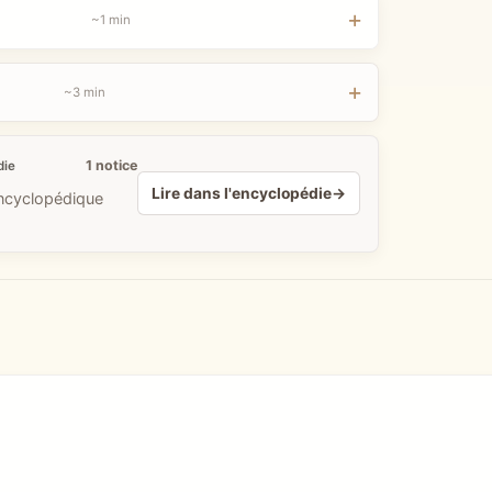
~1 min
~3 min
1 notice
die
Lire dans l'encyclopédie
→
encyclopédique