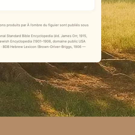
ons produits par À l’ombre du figuier sont publiés sous
ional Standard Bible Encyclopedia (éd. James Orr, 1915,
 Jewish Encyclopedia (1901–1906, domaine public USA
ale) · BDB Hebrew Lexicon (Brown-Driver-Briggs, 1906 —