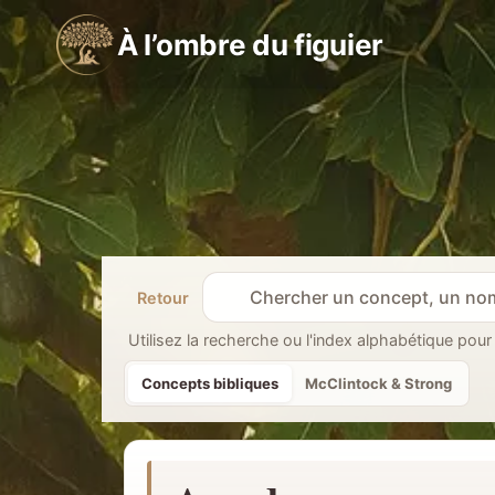
Aller
À l’ombre du figuier
au
contenu
Retour
R
e
Utilisez la recherche ou l'index alphabétique pour
c
Concepts bibliques
McClintock & Strong
h
e
r
c