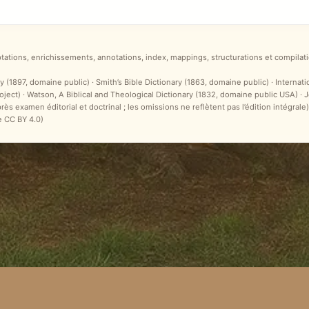
ptations, enrichissements, annotations, index, mappings, structurations et compilati
y (1897, domaine public) · Smith’s Bible Dictionary (1863, domaine public) · Internat
ct) · Watson, A Biblical and Theological Dictionary (1832, domaine public USA) ·
après examen éditorial et doctrinal ; les omissions ne reflètent pas l’édition intégr
e CC BY 4.0)