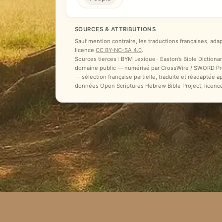
SOURCES & ATTRIBUTIONS
Sauf mention contraire, les traductions françaises, ada
licence
CC BY-NC-SA 4.0
.
Sources tierces : BYM Lexique · Easton’s Bible Dictionar
domaine public — numérisé par CrossWire / SWORD Proje
— sélection française partielle, traduite et réadaptée 
données Open Scriptures Hebrew Bible Project, licenc