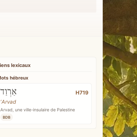
iens lexicaux
ots hébreux
אַרְוַד
H719
ʼArvad
Arvad, une ville-insulaire de Palestine
BDB