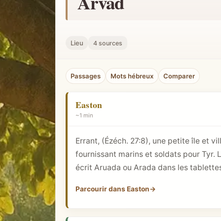
Arvad
h
e
r
Lieu
4 sources
u
n
Passages
Mots hébreux
Comparer
c
o
Easton
n
~1 min
c
e
Errant, (Ézéch. 27:8), une petite île et 
p
fournissant marins et soldats pour Tyr. 
t
écrit Aruada ou Arada dans les tablette
b
i
Parcourir dans Easton
→
b
l