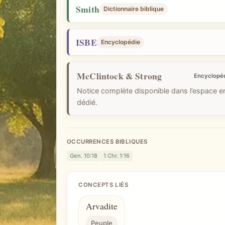
i
Smith
Dictionnaire biblique
q
u
ISBE
Encyclopédie
e
McClintock & Strong
Encyclopé
Notice complète disponible dans l’espace 
dédié.
OCCURRENCES BIBLIQUES
Gen. 10:18
1 Chr. 1:16
CONCEPTS LIÉS
Arvadite
Peuple