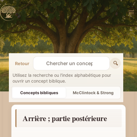
Aller
au
contenu
🔍
Retour
R
e
Utilisez la recherche ou l'index alphabétique pour
ouvrir un concept biblique.
c
h
Concepts bibliques
McClintock & Strong
e
r
Arrière ; partie postérieure
c
h
e