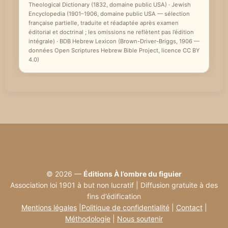
Theological Dictionary (1832, domaine public USA) · Jewish
e
Encyclopedia (1901–1906, domaine public USA — sélection
française partielle, traduite et réadaptée après examen
éditorial et doctrinal ; les omissions ne reflètent pas l’édition
intégrale) · BDB Hebrew Lexicon (Brown-Driver-Briggs, 1906 —
données Open Scriptures Hebrew Bible Project, licence CC BY
4.0)
© 2026 —
Éditions À l’ombre du figuier
Association loi 1901 à but non lucratif | Diffusion gratuite à des
fins d’édification
Mentions légales
|
Politique de confidentialité
|
Contact
|
Méthodologie
|
Nous soutenir