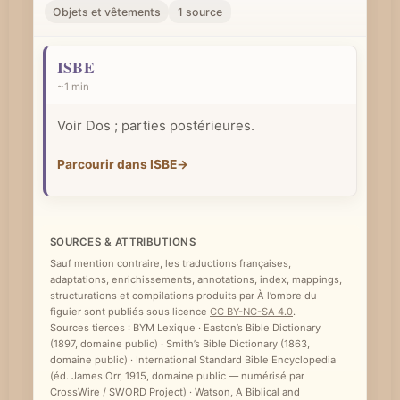
r
Objets et vêtements
1 source
u
n
ISBE
c
~1 min
o
Voir Dos ; parties postérieures.
n
c
Parcourir dans ISBE
→
e
p
t
SOURCES & ATTRIBUTIONS
b
Sauf mention contraire, les traductions françaises,
i
adaptations, enrichissements, annotations, index, mappings,
structurations et compilations produits par À l’ombre du
b
figuier sont publiés sous licence
CC BY-NC-SA 4.0
.
l
Sources tierces : BYM Lexique · Easton’s Bible Dictionary
(1897, domaine public) · Smith’s Bible Dictionary (1863,
i
domaine public) · International Standard Bible Encyclopedia
q
(éd. James Orr, 1915, domaine public — numérisé par
CrossWire / SWORD Project) · Watson, A Biblical and
u