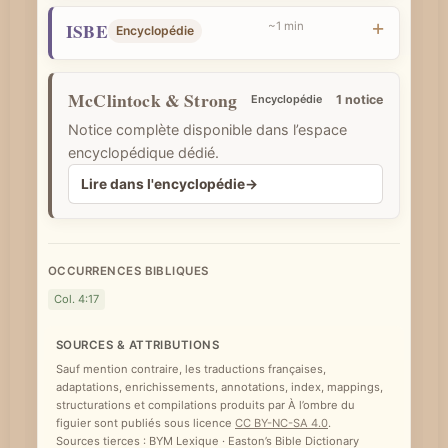
e
ISBE
~1 min
Encyclopédie
McClintock & Strong
Encyclopédie
1 notice
Notice complète disponible dans l’espace
encyclopédique dédié.
Lire dans l'encyclopédie
→
OCCURRENCES BIBLIQUES
Col. 4:17
SOURCES & ATTRIBUTIONS
Sauf mention contraire, les traductions françaises,
adaptations, enrichissements, annotations, index, mappings,
structurations et compilations produits par À l’ombre du
figuier sont publiés sous licence
CC BY-NC-SA 4.0
.
Sources tierces : BYM Lexique · Easton’s Bible Dictionary