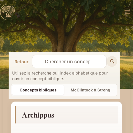
Aller
au
contenu
🔍
Retour
R
e
Utilisez la recherche ou l'index alphabétique pour
ouvrir un concept biblique.
c
h
Concepts bibliques
McClintock & Strong
e
r
Archippus
c
h
e