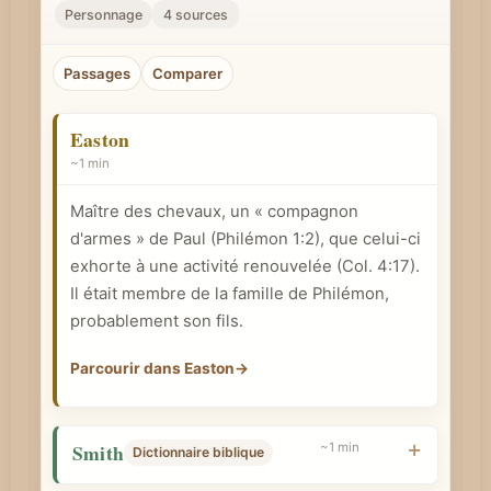
r
Personnage
4 sources
u
n
Passages
Comparer
c
o
Easton
n
~1 min
c
Maître des chevaux, un « compagnon
e
d'armes » de Paul (Philémon 1:2), que celui-ci
p
exhorte à une activité renouvelée (
Col. 4:17
).
t
Il était membre de la famille de Philémon,
b
probablement son fils.
i
b
Parcourir dans Easton
→
l
i
Smith
~1 min
Dictionnaire biblique
q
u