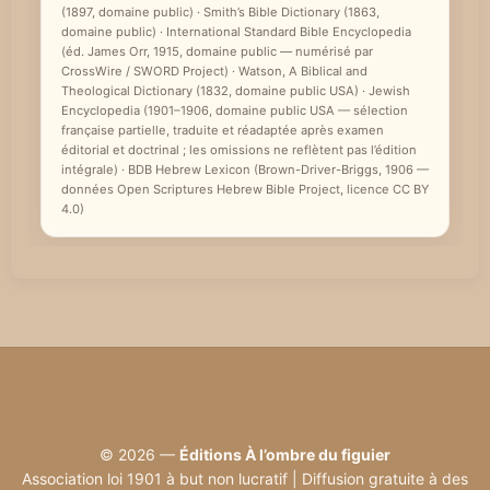
(1897, domaine public) · Smith’s Bible Dictionary (1863,
domaine public) · International Standard Bible Encyclopedia
(éd. James Orr, 1915, domaine public — numérisé par
CrossWire / SWORD Project) · Watson, A Biblical and
Theological Dictionary (1832, domaine public USA) · Jewish
Encyclopedia (1901–1906, domaine public USA — sélection
française partielle, traduite et réadaptée après examen
éditorial et doctrinal ; les omissions ne reflètent pas l’édition
intégrale) · BDB Hebrew Lexicon (Brown-Driver-Briggs, 1906 —
données Open Scriptures Hebrew Bible Project, licence CC BY
4.0)
© 2026 —
Éditions À l’ombre du figuier
Association loi 1901 à but non lucratif | Diffusion gratuite à des