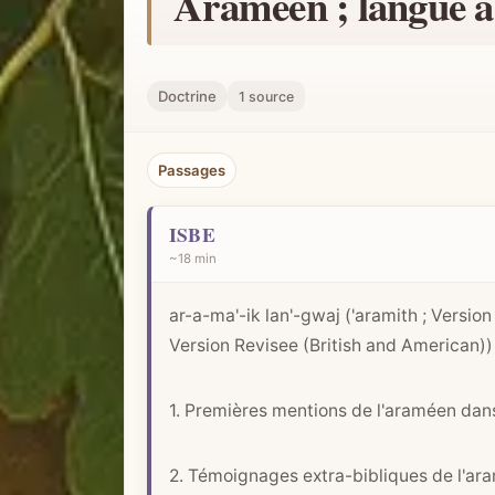
Araméen ; langue 
h
e
r
Doctrine
1 source
u
n
Passages
c
o
ISBE
n
~18 min
c
e
ar-a-ma'-ik lan'-gwaj ('aramith ; Versi
p
Version Revisee (British and American)) 
t
b
1. Premières mentions de l'araméen dans
i
b
l
2. Témoignages extra-bibliques de l'ar