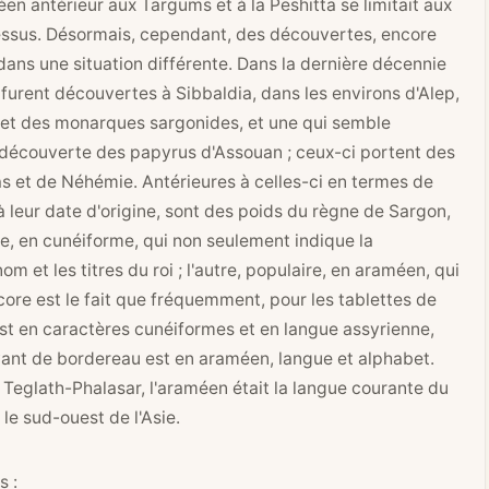
en antérieur aux Targums et à la Peshitta se limitait aux
essus. Désormais, cependant, des découvertes, encore
dans une situation différente. Dans la dernière décennie
s furent découvertes à Sibbaldia, dans les environs d'Alep,
 et des monarques sargonides, et une qui semble
a découverte des papyrus d'Assouan ; ceux-ci portent des
as et de Néhémie. Antérieures à celles-ci en termes de
 leur date d'origine, sont des poids du règne de Sargon,
elle, en cunéiforme, qui non seulement indique la
m et les titres du roi ; l'autre, populaire, en araméen, qui
core est le fait que fréquemment, pour les tablettes de
est en caractères cunéiformes et en langue assyrienne,
ervant de bordereau est en araméen, langue et alphabet.
Teglath-Phalasar, l'araméen était la langue courante du
le sud-ouest de l'Asie.
s :