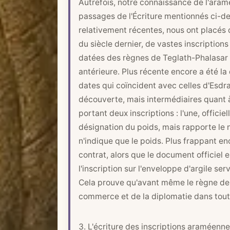
Autrefois, notre connaissance de l'aramé
passages de l'Écriture mentionnés ci-d
relativement récentes, nous ont placés 
du siècle dernier, de vastes inscription
datées des règnes de Teglath-Phalasar
antérieure. Plus récente encore a été l
dates qui coïncident avec celles d'Esdr
découverte, mais intermédiaires quant à
portant deux inscriptions : l'une, offici
désignation du poids, mais rapporte le no
n'indique que le poids. Plus frappant en
contrat, alors que le document officiel 
l'inscription sur l'enveloppe d'argile s
Cela prouve qu'avant même le règne de 
commerce et de la diplomatie dans tout 
3. L'écriture des inscriptions araméenne