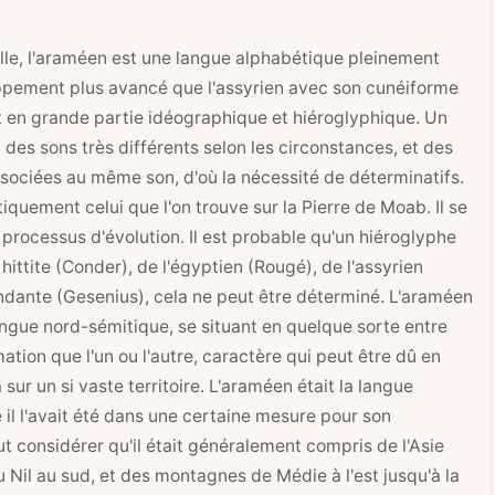
lle, l'araméen est une langue alphabétique pleinement
oppement plus avancé que l'assyrien avec son cunéiforme
ut en grande partie idéographique et hiéroglyphique. Un
es sons très différents selon les circonstances, et des
associées au même son, d'où la nécessité de déterminatifs.
quement celui que l'on trouve sur la Pierre de Moab. Il se
processus d'évolution. Il est probable qu'un hiéroglyphe
u hittite (Conder), de l'égyptien (Rougé), de l'assyrien
pendante (Gesenius), cela ne peut être déterminé. L'araméen
angue nord-sémitique, se situant en quelque sorte entre
mation que l'un ou l'autre, caractère qui peut être dû en
ur un si vaste territoire. L'araméen était la langue
il l'avait été dans une certaine mesure pour son
t considérer qu'il était généralement compris de l'Asie
 Nil au sud, et des montagnes de Médie à l'est jusqu'à la