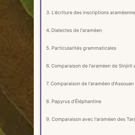
i
q
3. L'écriture des inscriptions araméenn
u
e
4. Dialectes de l'araméen
5. Particularités grammaticales
6. Comparaison de l'araméen de Sinjirli a
7. Comparaison de l'araméen d'Assouan 
8. Papyrus d'Éléphantine
9. Comparaison avec l'araméen des Ta