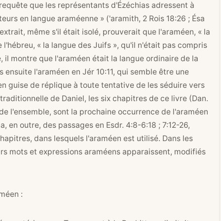
a requête que les représentants d'Ézéchias adressent à
rviteurs en langue araméenne » ('aramith,
2 Rois 18:26
; Ésa
extrait, même s'il était isolé, prouverait que l'araméen, « la
l'hébreu, « la langue des Juifs », qu'il n'était pas compris
 il montre que l'araméen était la langue ordinaire de la
s ensuite l'araméen en
Jér 10:11
, qui semble être une
n guise de réplique à toute tentative de les séduire vers
traditionnelle de Daniel, les six chapitres de ce livre (
Dan.
e de l'ensemble, sont la prochaine occurrence de l'araméen
y a, en outre, des passages en Esdr. 4:8-6:18 ; 7:12-26,
apitres, dans lesquels l'araméen est utilisé. Dans les
eurs mots et expressions araméens apparaissent, modifiés
améen :