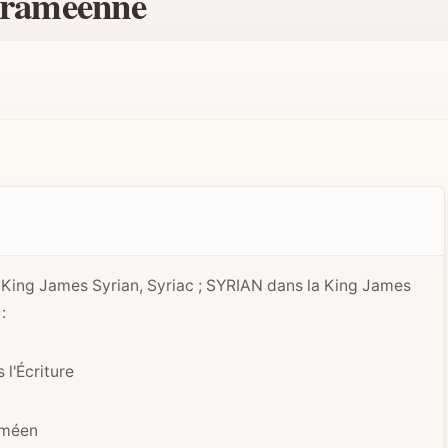
araméenne
on King James Syrian, Syriac ; SYRIAN dans la King James
:
 l'Écriture
améen