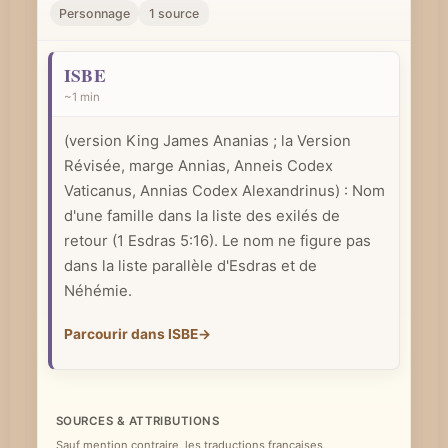
r
Personnage
1 source
u
n
ISBE
c
~1 min
o
(version King James Ananias ; la Version
n
Révisée, marge Annias, Anneis Codex
c
Vaticanus, Annias Codex Alexandrinus) : Nom
e
d'une famille dans la liste des exilés de
p
retour (1 Esdras 5:16). Le nom ne figure pas
t
dans la liste parallèle d'Esdras et de
b
Néhémie.
i
Parcourir dans ISBE
→
b
l
i
q
SOURCES & ATTRIBUTIONS
u
Sauf mention contraire, les traductions françaises,