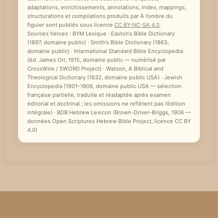
adaptations, enrichissements, annotations, index, mappings,
e
structurations et compilations produits par À l’ombre du
figuier sont publiés sous licence
CC BY-NC-SA 4.0
.
Sources tierces : BYM Lexique · Easton’s Bible Dictionary
(1897, domaine public) · Smith’s Bible Dictionary (1863,
domaine public) · International Standard Bible Encyclopedia
(éd. James Orr, 1915, domaine public — numérisé par
CrossWire / SWORD Project) · Watson, A Biblical and
Theological Dictionary (1832, domaine public USA) · Jewish
Encyclopedia (1901–1906, domaine public USA — sélection
française partielle, traduite et réadaptée après examen
éditorial et doctrinal ; les omissions ne reflètent pas l’édition
intégrale) · BDB Hebrew Lexicon (Brown-Driver-Briggs, 1906 —
données Open Scriptures Hebrew Bible Project, licence CC BY
4.0)