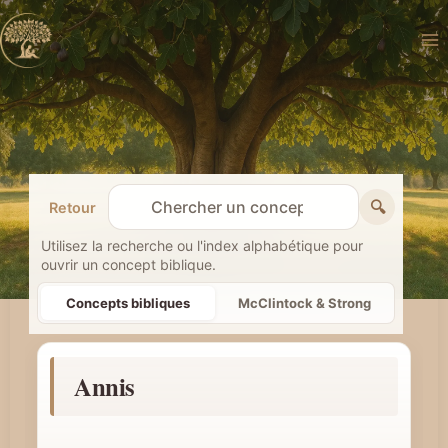
Aller
au
contenu
🔍
Retour
R
e
Utilisez la recherche ou l'index alphabétique pour
ouvrir un concept biblique.
c
h
Concepts bibliques
McClintock & Strong
e
r
Annis
c
h
e