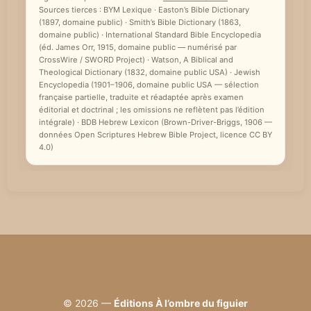
Sources tierces : BYM Lexique · Easton’s Bible Dictionary
(1897, domaine public) · Smith’s Bible Dictionary (1863,
domaine public) · International Standard Bible Encyclopedia
(éd. James Orr, 1915, domaine public — numérisé par
CrossWire / SWORD Project) · Watson, A Biblical and
Theological Dictionary (1832, domaine public USA) · Jewish
Encyclopedia (1901–1906, domaine public USA — sélection
française partielle, traduite et réadaptée après examen
éditorial et doctrinal ; les omissions ne reflètent pas l’édition
intégrale) · BDB Hebrew Lexicon (Brown-Driver-Briggs, 1906 —
données Open Scriptures Hebrew Bible Project, licence CC BY
4.0)
© 2026 —
Éditions À l’ombre du figuier