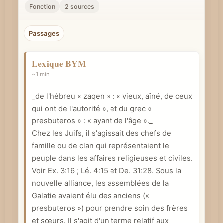
r
Fonction
2 sources
u
n
Passages
c
o
Lexique BYM
n
~1 min
c
_de l'hébreu « zaqen » : « vieux, aîné, de ceux
e
qui ont de l'autorité », et du grec «
p
presbuteros » : « ayant de l'âge »._
t
Chez les Juifs, il s'agissait des chefs de
b
famille ou de clan qui représentaient le
i
peuple dans les affaires religieuses et civiles.
b
Voir
Ex. 3:16
; Lé. 4:15 et
De. 31:28
. Sous la
l
nouvelle alliance, les assemblées de la
i
Galatie avaient élu des anciens («
q
presbuteros ») pour prendre soin des frères
et sœurs. Il s'agit d'un terme relatif aux
u