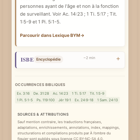
personnes ayant de l'âge et non à la fonction
e
de surveillant. Voir
Ac. 14:23
;
1 Ti. 5:17
;
Tit.
1:5-9
et
1 Pi. 5:1-5
.
Parcourir dans Lexique BYM
→
ISBE
~2 min
Encyclopédie
OCCURRENCES BIBLIQUES
Ex. 3:16
De. 31:28
Ac. 14:23
1 Ti. 5:17
Tit. 1:5-9
1 Pi. 5:1-5
Ps. 119:100
Jér 19:1
Ex. 24:9-18
1 Sam. 24:13
SOURCES & ATTRIBUTIONS
Sauf mention contraire, les traductions françaises,
adaptations, enrichissements, annotations, index, mappings,
structurations et compilations produits par À l’ombre du
figuier sont publiés sous licence
CC BY-NC-SA 4.0
.