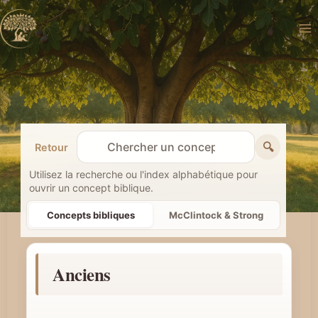
Aller
au
contenu
🔍
Retour
R
e
Utilisez la recherche ou l'index alphabétique pour
ouvrir un concept biblique.
c
h
Concepts bibliques
McClintock & Strong
e
r
Anciens
c
h
e