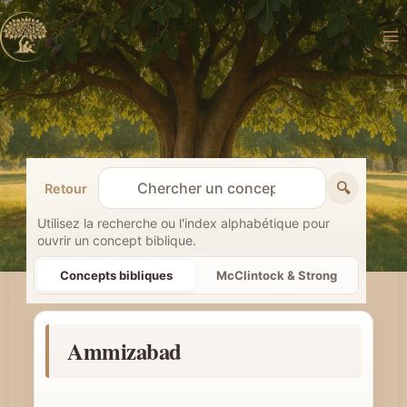
Aller
au
contenu
🔍
Retour
R
e
Utilisez la recherche ou l'index alphabétique pour
ouvrir un concept biblique.
c
h
Concepts bibliques
McClintock & Strong
e
r
Ammizabad
c
h
e