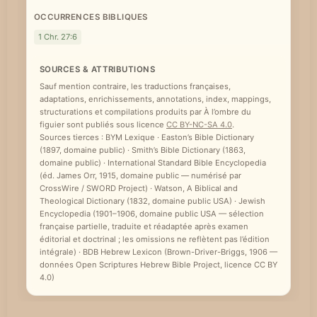
OCCURRENCES BIBLIQUES
1 Chr. 27:6
SOURCES & ATTRIBUTIONS
Sauf mention contraire, les traductions françaises,
adaptations, enrichissements, annotations, index, mappings,
structurations et compilations produits par À l’ombre du
figuier sont publiés sous licence
CC BY-NC-SA 4.0
.
Sources tierces : BYM Lexique · Easton’s Bible Dictionary
(1897, domaine public) · Smith’s Bible Dictionary (1863,
domaine public) · International Standard Bible Encyclopedia
(éd. James Orr, 1915, domaine public — numérisé par
CrossWire / SWORD Project) · Watson, A Biblical and
Theological Dictionary (1832, domaine public USA) · Jewish
Encyclopedia (1901–1906, domaine public USA — sélection
française partielle, traduite et réadaptée après examen
éditorial et doctrinal ; les omissions ne reflètent pas l’édition
intégrale) · BDB Hebrew Lexicon (Brown-Driver-Briggs, 1906 —
données Open Scriptures Hebrew Bible Project, licence CC BY
4.0)