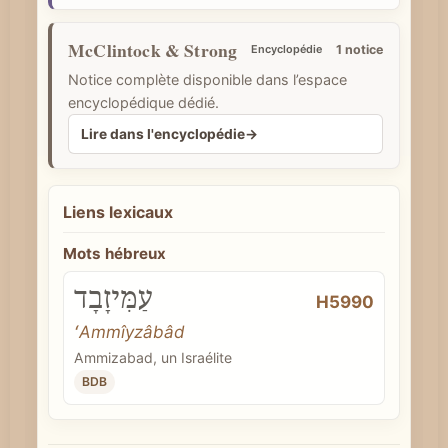
e
McClintock & Strong
Encyclopédie
1 notice
Notice complète disponible dans l’espace
encyclopédique dédié.
Lire dans l'encyclopédie
→
Liens lexicaux
Mots hébreux
עַמִּיזָבָד
H5990
ʻAmmîyzâbâd
Ammizabad, un Israélite
BDB