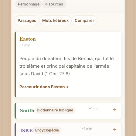
r
Personnage
4 sources
u
n
Passages
Mots hébreux
Comparer
c
o
Easton
n
~1 min
c
Peuple du donateur, fils de Benaïa, qui fut le
e
troisième et principal capitaine de l'armée
p
sous David (
1 Chr. 27:6
).
t
b
Parcourir dans Easton
→
i
b
Smith
~1 min
l
Dictionnaire biblique
i
q
ISBE
~1 min
Encyclopédie
u