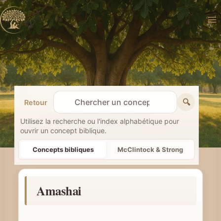
Aller
au
contenu
🔍
Retour
R
e
Utilisez la recherche ou l'index alphabétique pour
ouvrir un concept biblique.
c
h
Concepts bibliques
McClintock & Strong
e
r
Amashai
c
h
e