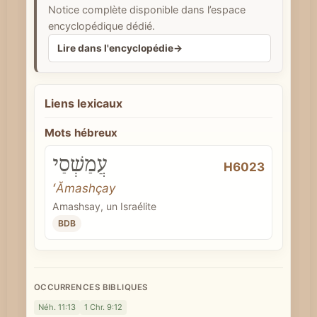
Notice complète disponible dans l’espace
e
encyclopédique dédié.
Lire dans l'encyclopédie
→
Liens lexicaux
Mots hébreux
עֲמַשְׁסַי
H6023
ʻĂmashçay
Amashsay, un Israélite
BDB
OCCURRENCES BIBLIQUES
Néh. 11:13
1 Chr. 9:12