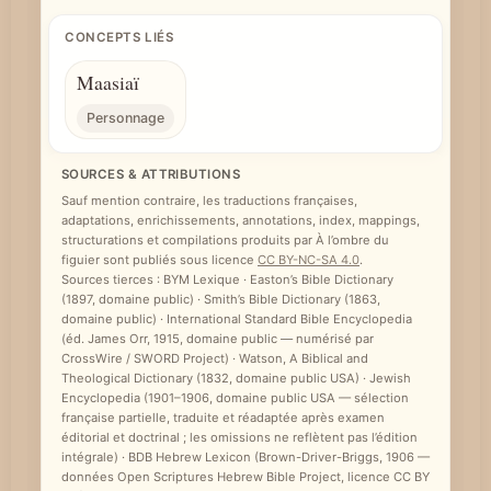
CONCEPTS LIÉS
Maasiaï
Personnage
SOURCES & ATTRIBUTIONS
Sauf mention contraire, les traductions françaises,
adaptations, enrichissements, annotations, index, mappings,
structurations et compilations produits par À l’ombre du
figuier sont publiés sous licence
CC BY-NC-SA 4.0
.
Sources tierces : BYM Lexique · Easton’s Bible Dictionary
(1897, domaine public) · Smith’s Bible Dictionary (1863,
domaine public) · International Standard Bible Encyclopedia
(éd. James Orr, 1915, domaine public — numérisé par
CrossWire / SWORD Project) · Watson, A Biblical and
Theological Dictionary (1832, domaine public USA) · Jewish
Encyclopedia (1901–1906, domaine public USA — sélection
française partielle, traduite et réadaptée après examen
éditorial et doctrinal ; les omissions ne reflètent pas l’édition
intégrale) · BDB Hebrew Lexicon (Brown-Driver-Briggs, 1906 —
données Open Scriptures Hebrew Bible Project, licence CC BY