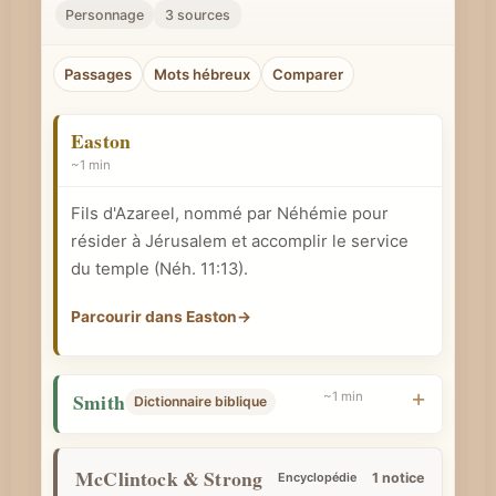
r
Personnage
3 sources
u
n
Passages
Mots hébreux
Comparer
c
o
Easton
n
~1 min
c
Fils d'Azareel, nommé par Néhémie pour
e
résider à Jérusalem et accomplir le service
p
du temple (
Néh. 11:13
).
t
b
Parcourir dans Easton
→
i
b
Smith
~1 min
l
Dictionnaire biblique
i
q
McClintock & Strong
Encyclopédie
1 notice
u