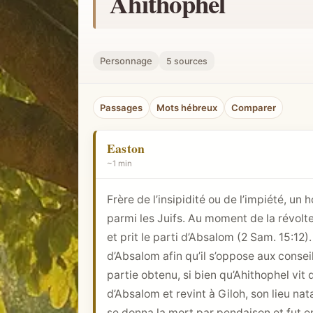
Ahithophel
h
e
r
Personnage
5 sources
u
n
Passages
Mots hébreux
Comparer
c
o
Easton
n
~1 min
c
e
Frère de l’insipidité ou de l’impiété,
p
parmi les Juifs. Au moment de la révolt
t
et prit le parti d’Absalom (
2 Sam. 15:12
)
b
d’Absalom afin qu’il s’oppose aux conseil
i
partie obtenu, si bien qu’Ahithophel vit q
b
d’Absalom et revint à Giloh, son lieu nata
l
se donna la mort par pendaison et fut e