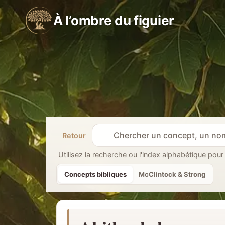
Aller
À l’ombre du figuier
au
contenu
Retour
R
e
Utilisez la recherche ou l'index alphabétique pour
c
Concepts bibliques
McClintock & Strong
h
e
r
c