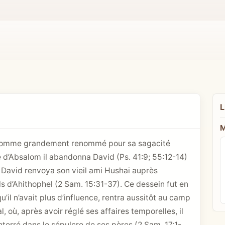
L
M
 un homme grandement renommé pour sa sagacité
e d’Absalom il abandonna David (
Ps. 41:9
; 55:12-14)
. David renvoya son vieil ami Hushai auprès
s d’Ahithophel (
2 Sam. 15:31-37
). Ce dessein fut en
u’il n’avait plus d’influence, rentra aussitôt au camp
l, où, après avoir réglé ses affaires temporelles, il
nterré dans le sépulcre de ses pères (
2 Sam. 17:1-