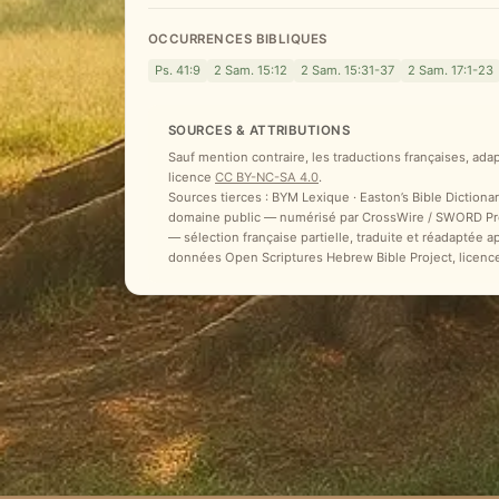
OCCURRENCES BIBLIQUES
Ps. 41:9
2 Sam. 15:12
2 Sam. 15:31-37
2 Sam. 17:1-23
SOURCES & ATTRIBUTIONS
Sauf mention contraire, les traductions françaises, ada
licence
CC BY-NC-SA 4.0
.
Sources tierces : BYM Lexique · Easton’s Bible Dictionar
domaine public — numérisé par CrossWire / SWORD Proje
— sélection française partielle, traduite et réadaptée 
données Open Scriptures Hebrew Bible Project, licenc