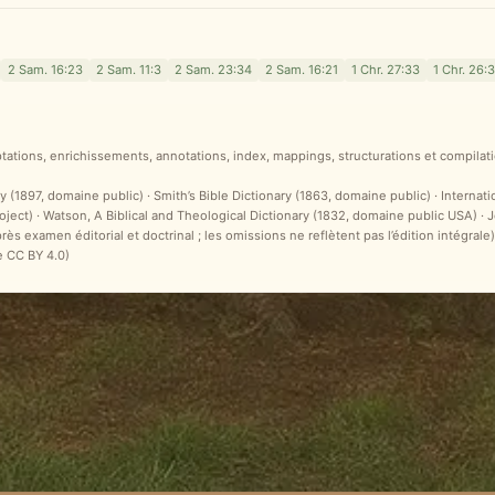
2 Sam. 16:23
2 Sam. 11:3
2 Sam. 23:34
2 Sam. 16:21
1 Chr. 27:33
1 Chr. 26:3
ptations, enrichissements, annotations, index, mappings, structurations et compilati
y (1897, domaine public) · Smith’s Bible Dictionary (1863, domaine public) · Internat
ct) · Watson, A Biblical and Theological Dictionary (1832, domaine public USA) ·
après examen éditorial et doctrinal ; les omissions ne reflètent pas l’édition intégr
e CC BY 4.0)