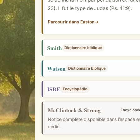
i
23
). Il fut le type de Judas (
Ps. 41:9
).
q
u
Parcourir dans Easton
→
e
Smith
Dictionnaire biblique
Watson
Dictionnaire biblique
ISBE
Encyclopédie
McClintock & Strong
Encyclopé
Notice complète disponible dans l’espace 
dédié.