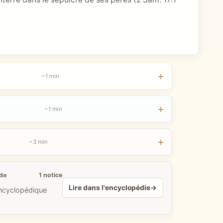
~1 min
~1 min
~3 min
1 notice
die
Lire dans l'encyclopédie
→
encyclopédique