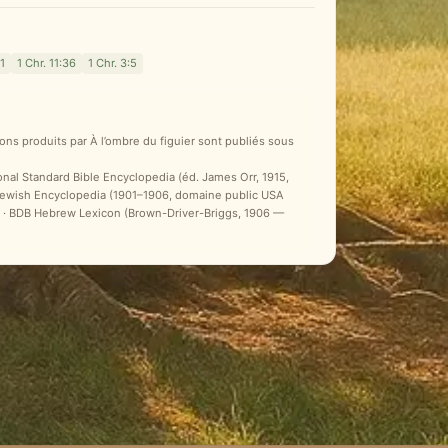
1
1 Chr. 11:36
1 Chr. 3:5
ons produits par À l’ombre du figuier sont publiés sous
ional Standard Bible Encyclopedia (éd. James Orr, 1915,
 Jewish Encyclopedia (1901–1906, domaine public USA
ale) · BDB Hebrew Lexicon (Brown-Driver-Briggs, 1906 —