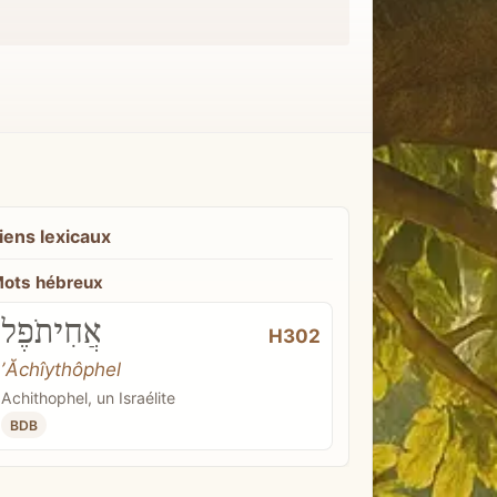
iens lexicaux
ots hébreux
אֲחִיתֹפֶל
H302
ʼĂchîythôphel
Achithophel, un Israélite
BDB