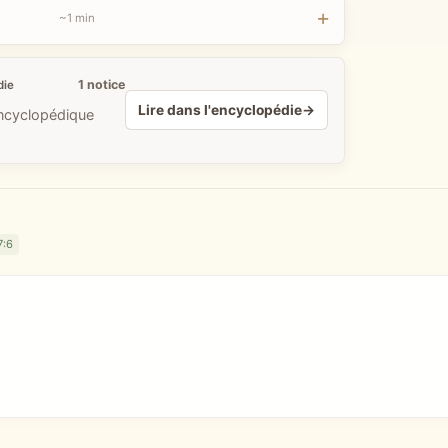
~1 min
1 notice
die
Lire dans l'encyclopédie
→
encyclopédique
7:6