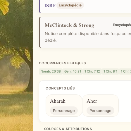
i
ISBE
Encyclopédie
q
u
McClintock & Strong
e
Encyclopé
Notice complète disponible dans l’espace 
dédié.
OCCURRENCES BIBLIQUES
Nomb. 26:38
Gen. 46:21
1 Chr. 7:12
1 Chr. 8:1
1 Chr. 
CONCEPTS LIÉS
Aharah
Aher
Personnage
Personnage
SOURCES & ATTRIBUTIONS