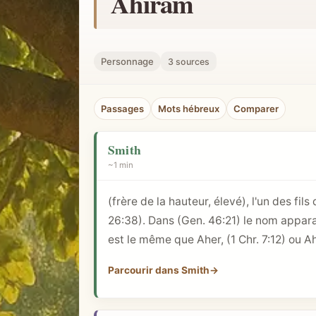
Ahiram
h
e
r
Personnage
3 sources
u
n
Passages
Mots hébreux
Comparer
c
o
Smith
n
~1 min
c
e
(frère de la hauteur, élevé), l'un des f
p
26:38
). Dans (
Gen. 46:21
) le nom appara
t
est le même que Aher, (
1 Chr. 7:12
) ou A
b
i
Parcourir dans Smith
→
b
l