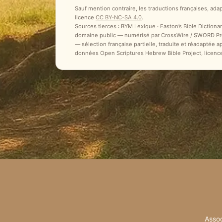
Sauf mention contraire, les traductions françaises, ada
licence
CC BY-NC-SA 4.0
.
Sources tierces : BYM Lexique · Easton’s Bible Dictionar
domaine public — numérisé par CrossWire / SWORD Proje
— sélection française partielle, traduite et réadaptée 
données Open Scriptures Hebrew Bible Project, licenc
Assoc