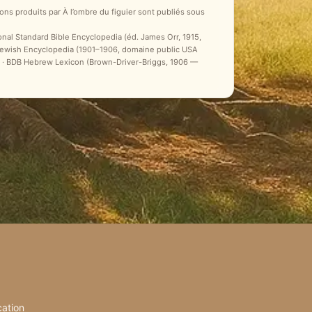
ons produits par À l’ombre du figuier sont publiés sous
ional Standard Bible Encyclopedia (éd. James Orr, 1915,
 Jewish Encyclopedia (1901–1906, domaine public USA
ale) · BDB Hebrew Lexicon (Brown-Driver-Briggs, 1906 —
cation