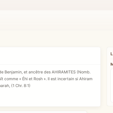
L
M
ils de Benjamin, et ancêtre des AHIRAMITES (
Nomb.
ît comme « Éhi et Rosh ». Il est incertain si Ahiram
harah, (
1 Chr. 8:1
)