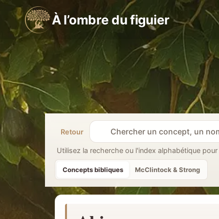
Aller
À l’ombre du figuier
au
contenu
Retour
R
e
Utilisez la recherche ou l'index alphabétique pour
c
Concepts bibliques
McClintock & Strong
h
e
r
c