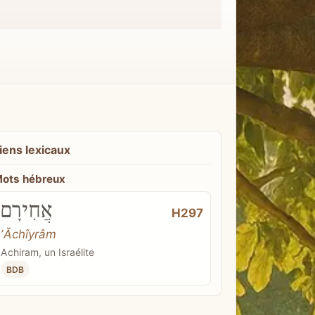
iens lexicaux
ots hébreux
אֲחִירָם
H297
ʼĂchîyrâm
Achiram, un Israélite
BDB