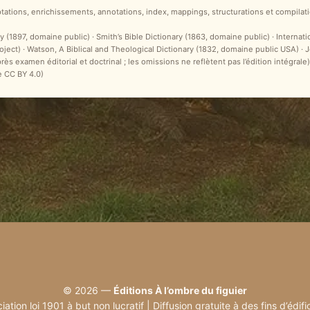
ptations, enrichissements, annotations, index, mappings, structurations et compilati
y (1897, domaine public) · Smith’s Bible Dictionary (1863, domaine public) · Internat
ct) · Watson, A Biblical and Theological Dictionary (1832, domaine public USA) ·
après examen éditorial et doctrinal ; les omissions ne reflètent pas l’édition intégr
e CC BY 4.0)
© 2026 —
Éditions À l’ombre du figuier
iation loi 1901 à but non lucratif | Diffusion gratuite à des fins d’édifi