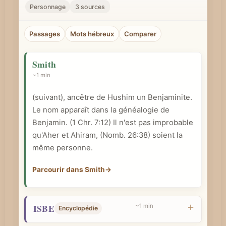
r
Personnage
3 sources
u
n
Passages
Mots hébreux
Comparer
c
o
Smith
n
~1 min
c
(suivant), ancêtre de Hushim un Benjaminite.
e
Le nom apparaît dans la généalogie de
p
Benjamin. (
1 Chr. 7:12
) Il n'est pas improbable
t
qu'Aher et Ahiram, (
Nomb. 26:38
) soient la
b
même personne.
i
b
Parcourir dans Smith
→
l
i
ISBE
~1 min
Encyclopédie
q
u