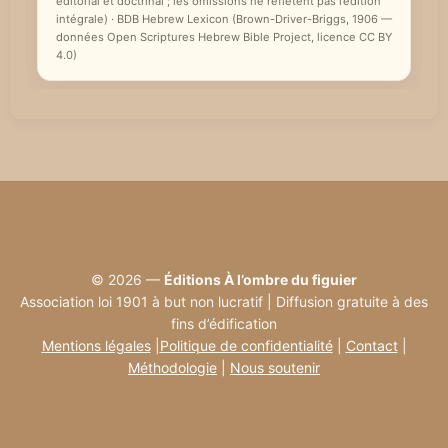
éditorial et doctrinal ; les omissions ne reflètent pas l’édition
intégrale) · BDB Hebrew Lexicon (Brown-Driver-Briggs, 1906 —
données Open Scriptures Hebrew Bible Project, licence CC BY
4.0)
© 2026 —
Éditions À l’ombre du figuier
Association loi 1901 à but non lucratif | Diffusion gratuite à des
fins d’édification
Mentions légales
|
Politique de confidentialité
|
Contact
|
Méthodologie
|
Nous soutenir