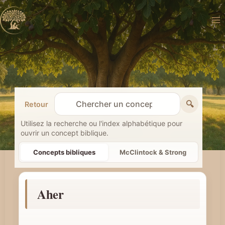
Aller
au
contenu
🔍
Retour
R
e
Utilisez la recherche ou l'index alphabétique pour
ouvrir un concept biblique.
c
h
Concepts bibliques
McClintock & Strong
e
r
Aher
c
h
e