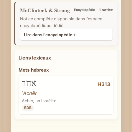
e
McClintock & Strong
Encyclopédie
1 notice
Notice complète disponible dans l’espace
encyclopédique dédié.
Lire dans l'encyclopédie
→
Liens lexicaux
Mots hébreux
אַחֵר
H313
ʼAchêr
Acher, un Israélite
BDB