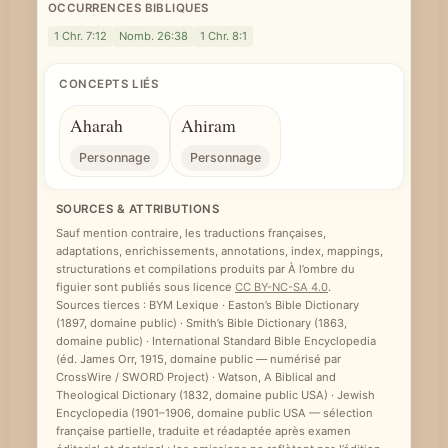
OCCURRENCES BIBLIQUES
1 Chr. 7:12
Nomb. 26:38
1 Chr. 8:1
CONCEPTS LIÉS
Aharah
Ahiram
Personnage
Personnage
SOURCES & ATTRIBUTIONS
Sauf mention contraire, les traductions françaises,
adaptations, enrichissements, annotations, index, mappings,
structurations et compilations produits par À l’ombre du
figuier sont publiés sous licence
CC BY-NC-SA 4.0
.
Sources tierces : BYM Lexique · Easton’s Bible Dictionary
(1897, domaine public) · Smith’s Bible Dictionary (1863,
domaine public) · International Standard Bible Encyclopedia
(éd. James Orr, 1915, domaine public — numérisé par
CrossWire / SWORD Project) · Watson, A Biblical and
Theological Dictionary (1832, domaine public USA) · Jewish
Encyclopedia (1901–1906, domaine public USA — sélection
française partielle, traduite et réadaptée après examen