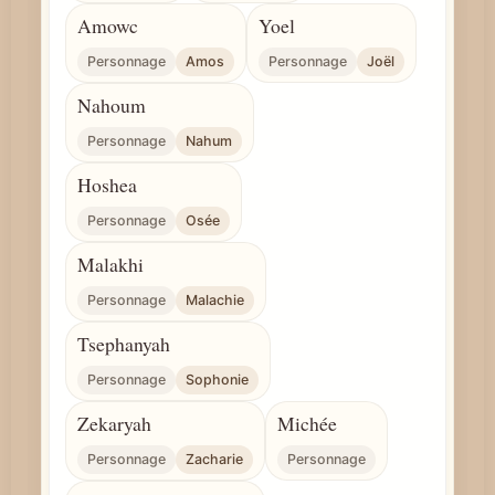
Amowc
Yoel
Personnage
Amos
Personnage
Joël
Nahoum
Personnage
Nahum
Hoshea
Personnage
Osée
Malakhi
Personnage
Malachie
Tsephanyah
Personnage
Sophonie
Zekaryah
Michée
Personnage
Zacharie
Personnage