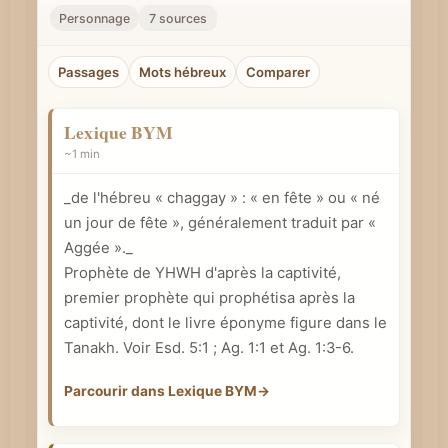
r
Personnage
7 sources
u
n
Passages
Mots hébreux
Comparer
c
o
Lexique BYM
n
~1 min
c
_de l'hébreu « chaggay » : « en fête » ou « né
e
un jour de fête », généralement traduit par «
p
Aggée »._
t
Prophète de YHWH d'après la captivité,
b
premier prophète qui prophétisa après la
i
captivité, dont le livre éponyme figure dans le
b
Tanakh. Voir
Esd. 5:1
;
Ag. 1:1
et
Ag. 1:3-6
.
l
i
Parcourir dans Lexique BYM
→
q
u