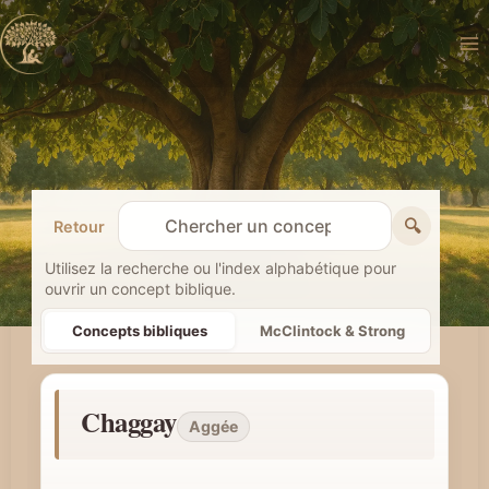
Aller
au
contenu
🔍
Retour
R
e
Utilisez la recherche ou l'index alphabétique pour
ouvrir un concept biblique.
c
h
Concepts bibliques
McClintock & Strong
e
r
Chaggay
c
Aggée
h
e