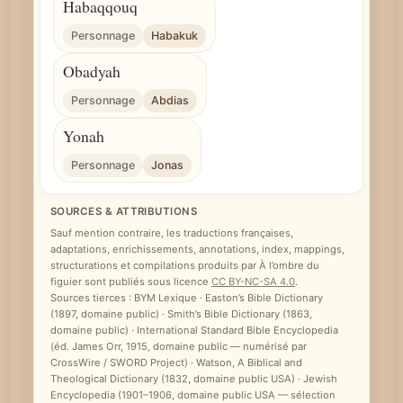
Habaqqouq
Personnage
Habakuk
Obadyah
Personnage
Abdias
Yonah
Personnage
Jonas
SOURCES & ATTRIBUTIONS
Sauf mention contraire, les traductions françaises,
adaptations, enrichissements, annotations, index, mappings,
structurations et compilations produits par À l’ombre du
figuier sont publiés sous licence
CC BY-NC-SA 4.0
.
Sources tierces : BYM Lexique · Easton’s Bible Dictionary
(1897, domaine public) · Smith’s Bible Dictionary (1863,
domaine public) · International Standard Bible Encyclopedia
(éd. James Orr, 1915, domaine public — numérisé par
CrossWire / SWORD Project) · Watson, A Biblical and
Theological Dictionary (1832, domaine public USA) · Jewish
Encyclopedia (1901–1906, domaine public USA — sélection