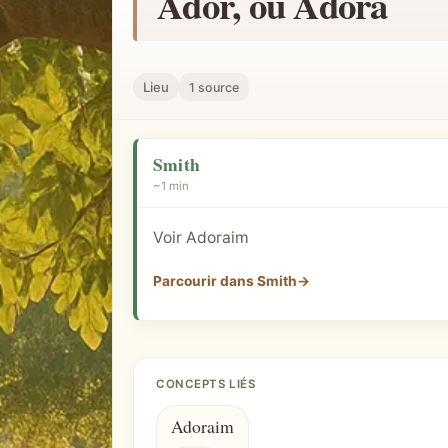
Ador, ou Adora
h
e
r
Lieu
1 source
u
n
c
Smith
o
~1 min
n
c
Voir Adoraim
e
Parcourir dans Smith
→
p
t
b
i
CONCEPTS LIÉS
b
Adoraim
l