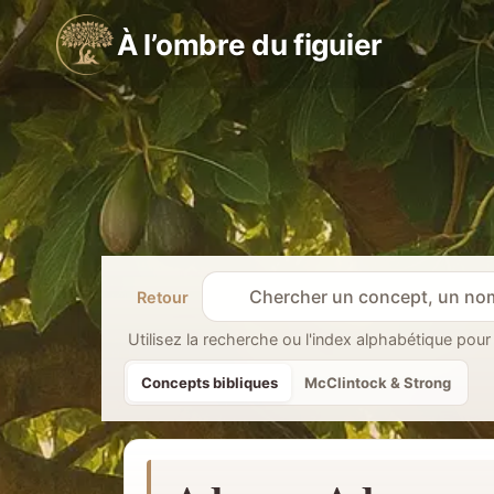
Aller
À l’ombre du figuier
au
contenu
Retour
R
e
Utilisez la recherche ou l'index alphabétique pour
c
Concepts bibliques
McClintock & Strong
h
e
r
c