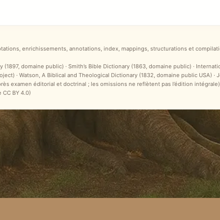
ptations, enrichissements, annotations, index, mappings, structurations et compilati
y (1897, domaine public) · Smith’s Bible Dictionary (1863, domaine public) · Internat
ct) · Watson, A Biblical and Theological Dictionary (1832, domaine public USA) ·
après examen éditorial et doctrinal ; les omissions ne reflètent pas l’édition intégr
e CC BY 4.0)