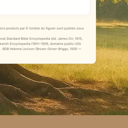
ons produits par À l’ombre du figuier sont publiés sous
ional Standard Bible Encyclopedia (éd. James Orr, 1915,
 Jewish Encyclopedia (1901–1906, domaine public USA
ale) · BDB Hebrew Lexicon (Brown-Driver-Briggs, 1906 —