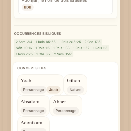
Adonijah, le nom de trois Israélites
BDB
OCCURRENCES BIBLIQUES
2 Sam. 3:4
1 Rois 1:5-53
1 Rois 2:13-25
2 Chr. 17:8
Néh. 10:16
1 Rois 1:5
1 Rois 1:33
1 Rois 1:52
1 Rois 1:3
1 Rois 2:25
1 Chr. 3:2
2 Sam. 15:7
CONCEPTS LIÉS
Yoab
Gihon
Personnage
Joab
Nature
Absalom
Abner
Personnage
Personnage
Adonikam