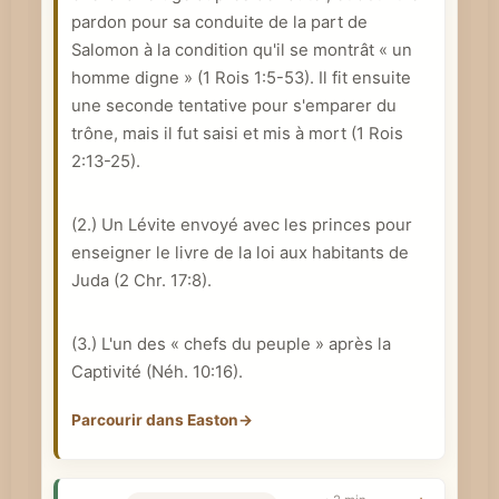
pardon pour sa conduite de la part de
e
Salomon à la condition qu'il se montrât « un
homme digne » (
1 Rois 1:5-53
). Il fit ensuite
une seconde tentative pour s'emparer du
trône, mais il fut saisi et mis à mort (
1 Rois
2:13-25
).
(2.) Un Lévite envoyé avec les princes pour
enseigner le livre de la loi aux habitants de
Juda (
2 Chr. 17:8
).
(3.) L'un des « chefs du peuple » après la
Captivité (
Néh. 10:16
).
Parcourir dans Easton
→