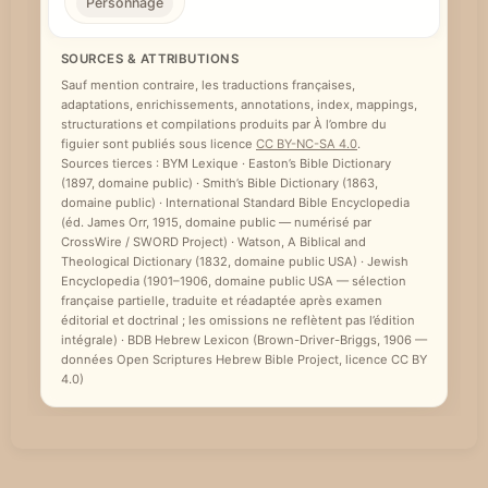
Personnage
SOURCES & ATTRIBUTIONS
Sauf mention contraire, les traductions françaises,
adaptations, enrichissements, annotations, index, mappings,
structurations et compilations produits par À l’ombre du
figuier sont publiés sous licence
CC BY-NC-SA 4.0
.
Sources tierces : BYM Lexique · Easton’s Bible Dictionary
(1897, domaine public) · Smith’s Bible Dictionary (1863,
domaine public) · International Standard Bible Encyclopedia
(éd. James Orr, 1915, domaine public — numérisé par
CrossWire / SWORD Project) · Watson, A Biblical and
Theological Dictionary (1832, domaine public USA) · Jewish
Encyclopedia (1901–1906, domaine public USA — sélection
française partielle, traduite et réadaptée après examen
éditorial et doctrinal ; les omissions ne reflètent pas l’édition
intégrale) · BDB Hebrew Lexicon (Brown-Driver-Briggs, 1906 —
données Open Scriptures Hebrew Bible Project, licence CC BY
4.0)