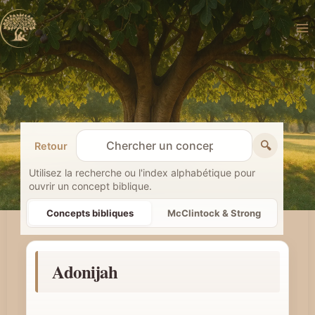
Aller
au
contenu
🔍
Retour
R
e
Utilisez la recherche ou l'index alphabétique pour
ouvrir un concept biblique.
c
h
Concepts bibliques
McClintock & Strong
e
r
Adonijah
c
h
e