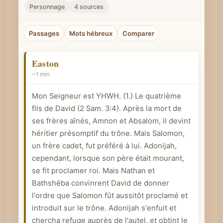
r
Personnage
4 sources
u
n
Passages
Mots hébreux
Comparer
c
o
Easton
n
~1 min
c
Mon Seigneur est YHWH. (1.) Le quatrième
e
fils de David (
2 Sam. 3:4
). Après la mort de
p
ses frères aînés, Amnon et Absalom, il devint
t
héritier présomptif du trône. Mais Salomon,
b
un frère cadet, fut préféré à lui. Adonijah,
i
cependant, lorsque son père était mourant,
b
se fit proclamer roi. Mais Nathan et
l
Bathshéba convinrent David de donner
i
l'ordre que Salomon fût aussitôt proclamé et
q
introduit sur le trône. Adonijah s'enfuit et
chercha refuge auprès de l'autel, et obtint le
u