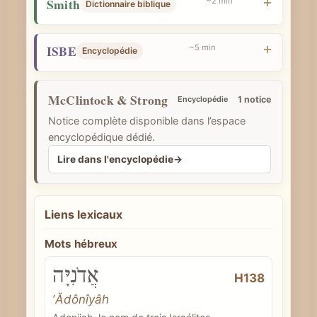
Smith
~2 min
Dictionnaire biblique
ISBE
~5 min
Encyclopédie
McClintock & Strong
Encyclopédie
1 notice
Notice complète disponible dans l’espace
encyclopédique dédié.
Lire dans l'encyclopédie
→
Liens lexicaux
Mots hébreux
אֲדֹנִיָּה
H138
ʼĂdônîyâh