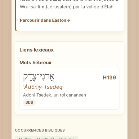
Wru-sa-lim (Jérusalem) par la vallée d'Élah.
Parcourir dans Easton
→
Liens lexicaux
Mots hébreux
אֲדֹנִי־צֶדֶק
H139
ʼĂdônîy-Tsedeq
Adoni-Tsedek, un roi cananéen
BDB
OCCURRENCES BIBLIQUES
Jos. 10:1
Jos. 10:1-27
Deut. 21:23