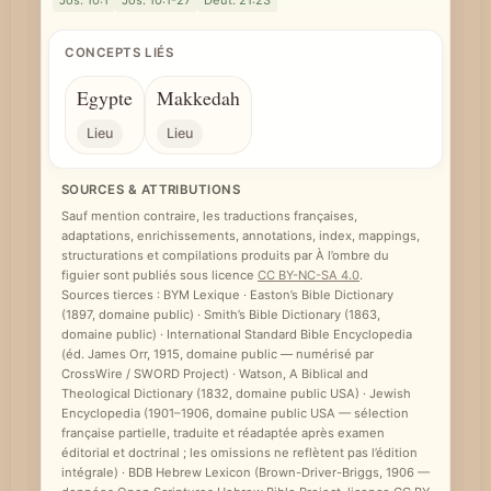
CONCEPTS LIÉS
Egypte
Makkedah
Lieu
Lieu
SOURCES & ATTRIBUTIONS
Sauf mention contraire, les traductions françaises,
adaptations, enrichissements, annotations, index, mappings,
structurations et compilations produits par À l’ombre du
figuier sont publiés sous licence
CC BY-NC-SA 4.0
.
Sources tierces : BYM Lexique · Easton’s Bible Dictionary
(1897, domaine public) · Smith’s Bible Dictionary (1863,
domaine public) · International Standard Bible Encyclopedia
(éd. James Orr, 1915, domaine public — numérisé par
CrossWire / SWORD Project) · Watson, A Biblical and
Theological Dictionary (1832, domaine public USA) · Jewish
Encyclopedia (1901–1906, domaine public USA — sélection
française partielle, traduite et réadaptée après examen
éditorial et doctrinal ; les omissions ne reflètent pas l’édition
intégrale) · BDB Hebrew Lexicon (Brown-Driver-Briggs, 1906 —