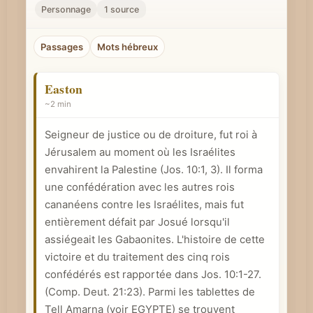
r
Personnage
1 source
u
n
Passages
Mots hébreux
c
o
Easton
n
~2 min
c
Seigneur de justice ou de droiture, fut roi à
e
Jérusalem au moment où les Israélites
p
envahirent la Palestine (
Jos. 10:1
, 3). Il forma
t
une confédération avec les autres rois
b
cananéens contre les Israélites, mais fut
i
entièrement défait par Josué lorsqu'il
b
assiégeait les Gabaonites. L'histoire de cette
l
victoire et du traitement des cinq rois
i
confédérés est rapportée dans
Jos. 10:1-27
.
q
(Comp.
Deut. 21:23
). Parmi les tablettes de
Tell Amarna (voir EGYPTE) se trouvent
u