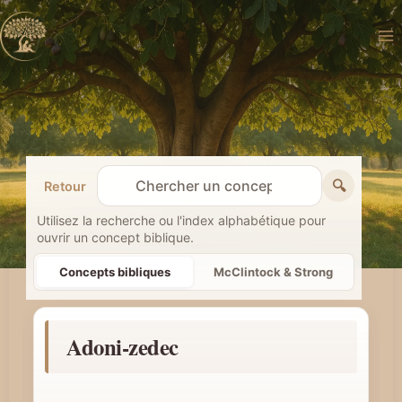
Aller
au
contenu
🔍
Retour
R
e
Utilisez la recherche ou l'index alphabétique pour
ouvrir un concept biblique.
c
h
Concepts bibliques
McClintock & Strong
e
r
Adoni-zedec
c
h
e