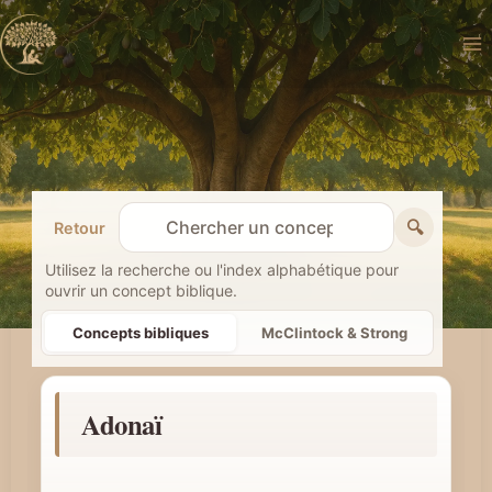
Aller
au
contenu
🔍
Retour
R
e
Utilisez la recherche ou l'index alphabétique pour
ouvrir un concept biblique.
c
h
Concepts bibliques
McClintock & Strong
e
r
Adonaï
c
h
e