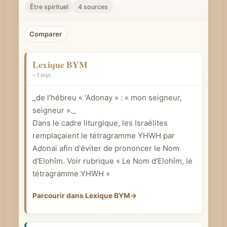
r
Être spirituel
4 sources
u
n
Comparer
c
o
Lexique BYM
n
~1 min
c
_de l'hébreu « 'Adonay » : « mon seigneur,
e
seigneur »._
p
Dans le cadre liturgique, les Israélites
t
remplaçaient le tétragramme YHWH par
b
Adonaï afin d'éviter de prononcer le Nom
i
d'Elohîm. Voir rubrique « Le Nom d'Elohîm, le
b
tétragramme YHWH »
l
Parcourir dans Lexique BYM
→
i
q
u