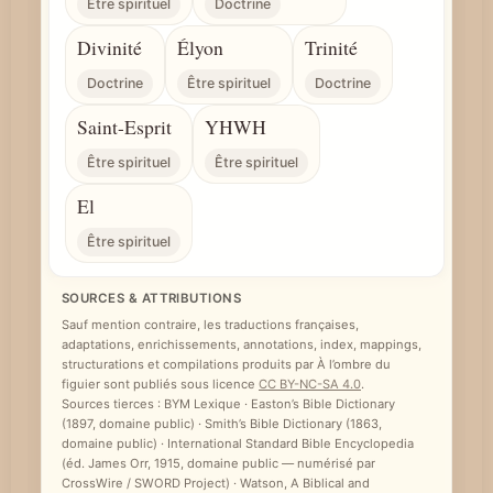
Être spirituel
Doctrine
Divinité
Élyon
Trinité
Doctrine
Être spirituel
Doctrine
Saint-Esprit
YHWH
Être spirituel
Être spirituel
El
Être spirituel
SOURCES & ATTRIBUTIONS
Sauf mention contraire, les traductions françaises,
adaptations, enrichissements, annotations, index, mappings,
structurations et compilations produits par À l’ombre du
figuier sont publiés sous licence
CC BY-NC-SA 4.0
.
Sources tierces : BYM Lexique · Easton’s Bible Dictionary
(1897, domaine public) · Smith’s Bible Dictionary (1863,
domaine public) · International Standard Bible Encyclopedia
(éd. James Orr, 1915, domaine public — numérisé par
CrossWire / SWORD Project) · Watson, A Biblical and