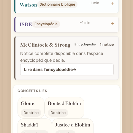
Watson
~1 min
Dictionnaire biblique
e
ISBE
~1 min
Encyclopédie
McClintock & Strong
Encyclopédie
1 notice
Notice complète disponible dans l’espace
encyclopédique dédié.
Lire dans l'encyclopédie
→
CONCEPTS LIÉS
Gloire
Bonté d'Elohîm
Doctrine
Doctrine
Shaddaï
Justice d'Elohîm