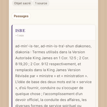
r
Objet sacré
1 source
u
n
Passages
c
o
ISBE
n
~1 min
c
ad-min'-is-ter, ad-min-is-tra'-shun diakoneo,
e
diakonia : Termes utilisés dans la Version
p
Autorisée King James en
1 Cor. 12:5
;
2 Cor.
t
8:19
,20 ;
2 Cor. 9:12
respectivement, et
b
remplacés dans la King James Version
i
Révisée par « ministre » et « ministration ».
b
L'idée de base des deux mots est le « service
l
», d'où fournir, conduire ou s'occuper de
i
quelque chose ; l'accomplissement d'un
q
devoir officiel, la conduite des affaires, les
diverses formes de service spirituel ou
u