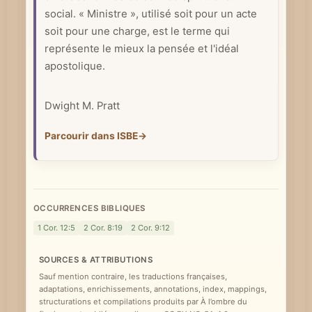
social. « Ministre », utilisé soit pour un acte
e
soit pour une charge, est le terme qui
représente le mieux la pensée et l'idéal
apostolique.
Dwight M. Pratt
Parcourir dans ISBE
→
OCCURRENCES BIBLIQUES
1 Cor. 12:5
2 Cor. 8:19
2 Cor. 9:12
SOURCES & ATTRIBUTIONS
Sauf mention contraire, les traductions françaises,
adaptations, enrichissements, annotations, index, mappings,
structurations et compilations produits par À l’ombre du