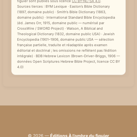
figuier sont publiés sous licence
CC BY-NC-SA 4.0
.
Sources tierces : BYM Lexique · Easton’s Bible Dictionary
(1897, domaine public) · Smith’s Bible Dictionary (1863,
domaine public) · International Standard Bible Encyclopedia
(éd. James Orr, 1915, domaine public — numérisé par
CrossWire / SWORD Project) · Watson, A Biblical and
Theological Dictionary (1832, domaine public USA) · Jewish
Encyclopedia (1901–1906, domaine public USA — sélection
française partielle, traduite et réadaptée après examen
éditorial et doctrinal ; les omissions ne reflètent pas l’édition
intégrale) · BDB Hebrew Lexicon (Brown-Driver-Briggs, 1906 —
données Open Scriptures Hebrew Bible Project, licence CC BY
4.0)
© 2026 —
Éditions À l’ombre du figuier