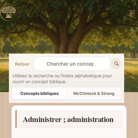
Aller
au
contenu
🔍
Retour
R
e
Utilisez la recherche ou l'index alphabétique pour
ouvrir un concept biblique.
c
h
Concepts bibliques
McClintock & Strong
e
r
Administrer ; administration
c
h
e