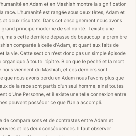
e l'humanité en Adam et en Mashiah montre la signification
la race. L'humanité est rangée sous deux têtes, Adam et
s et deux résultats. Dans cet enseignement nous avons
du grand principe moderne de solidarité. Il existe une
bien, mais cette dernière dépasse de beaucoup la première
ashiah comparée à celle d'Adam, et quant aux faits de
 et la vie. Cette section n'est donc pas un simple épisode
e organique à toute l'épître. Bien que le péché et la mort
ie nous viennent du Mashiah, et ces derniers sont
t ce que nous avons perdu en Adam nous l'avons plus que
x de la race sont partis d'un seul homme, ainsi toutes
nt d'Une Personne, et il existe une telle connexion entre
mmes peuvent posséder ce que l'Un a accompli.
rie de comparaisons et de contrastes entre Adam et
œuvres et les deux conséquences. Il faut observer