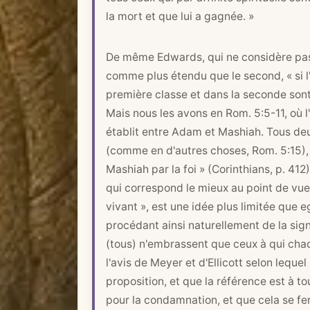
la mort et que lui a gagnée. »
De même Edwards, qui ne considère pas 
comme plus étendu que le second, « si l'
première classe et dans la seconde sont 
Mais nous les avons en
Rom. 5:5-11
, où 
établit entre Adam et Mashiah. Tous deux
(comme en d'autres choses,
Rom. 5:15
)
Mashiah par la foi » (Corinthians, p. 412
qui correspond le mieux au point de vue 
vivant », est une idée plus limitée que eg
procédant ainsi naturellement de la sig
(tous) n'embrassent que ceux à qui cha
l'avis de Meyer et d'Ellicott selon lequ
proposition, et que la référence est à to
pour la condamnation, et que cela se fer