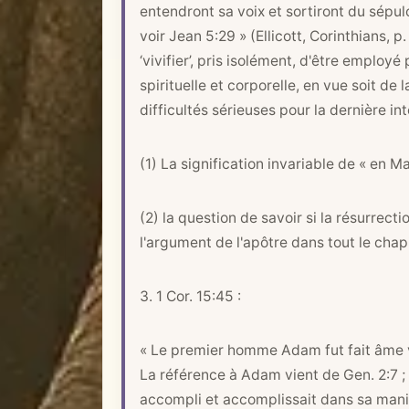
entendront sa voix et sortiront du sépulc
voir
Jean 5:29
» (Ellicott, Corinthians, p
‘vivifier’, pris isolément, d'être employé
spirituelle et corporelle, en vue soit de l
difficultés sérieuses pour la dernière int
(1) La signification invariable de « en Mas
(2) la question de savoir si la résurre
l'argument de l'apôtre dans tout le chapi
3.
1 Cor. 15:45
:
« Le premier homme Adam fut fait âme viv
La référence à Adam vient de
Gen. 2:7
;
accompli et accomplissait dans sa mani