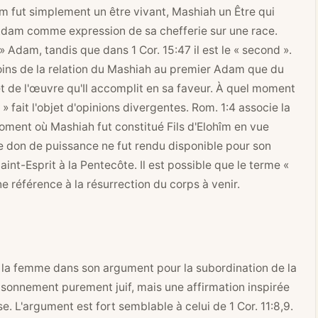
am fut simplement un être vivant, Mashiah un Être qui
 Adam comme expression de sa chefferie sur une race.
er » Adam, tandis que dans
1 Cor. 15:47
il est le « second ».
moins de la relation du Mashiah au premier Adam que du
 et de l'œuvre qu'Il accomplit en sa faveur. À quel moment
» fait l'objet d'opinions divergentes.
Rom. 1:4
associe la
oment où Mashiah fut constitué Fils d'Elohîm en vue
Ce don de puissance ne fut rendu disponible pour son
aint-Esprit à la Pentecôte. Il est possible que le terme «
ne référence à la résurrection du corps à venir.
de la femme dans son argument pour la subordination de la
aisonnement purement juif, mais une affirmation inspirée
e. L'argument est fort semblable à celui de
1 Cor. 11:8
,9.