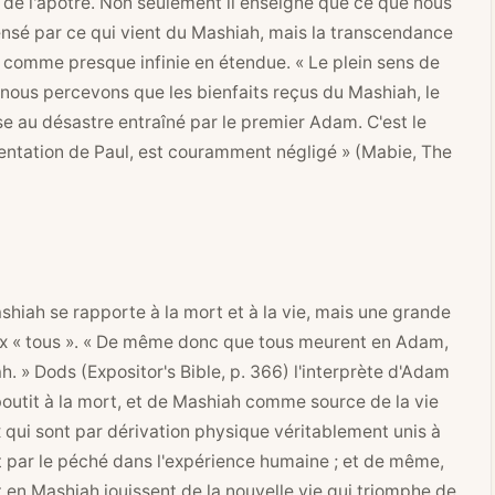
 de l'apôtre. Non seulement il enseigne que ce que nous
sé par ce qui vient du Mashiah, mais la transcendance
 comme presque infinie en étendue. « Le plein sens de
 nous percevons que les bienfaits reçus du Mashiah, le
e au désastre entraîné par le premier Adam. C'est le
sentation de Paul, est couramment négligé » (Mabie, The
shiah se rapporte à la mort et à la vie, mais une grande
 deux « tous ». « De même donc que tous meurent en Adam,
. » Dods (Expositor's Bible, p. 366) l'interprète d'Adam
outit à la mort, et de Mashiah comme source de la vie
x qui sont par dérivation physique véritablement unis à
it par le péché dans l'expérience humaine ; et de même,
nt en Mashiah jouissent de la nouvelle vie qui triomphe de