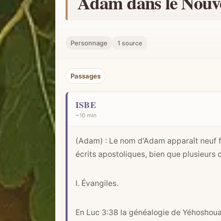
Adam dans le Nouv
h
e
r
Personnage
1 source
u
n
Passages
c
o
ISBE
n
~10 min
c
e
(Adam) : Le nom d'Adam apparaît neuf fo
p
écrits apostoliques, bien que plusieurs
t
b
I. Évangiles.
i
b
l
En
Luc 3:38
la généalogie de Yéhoshoua