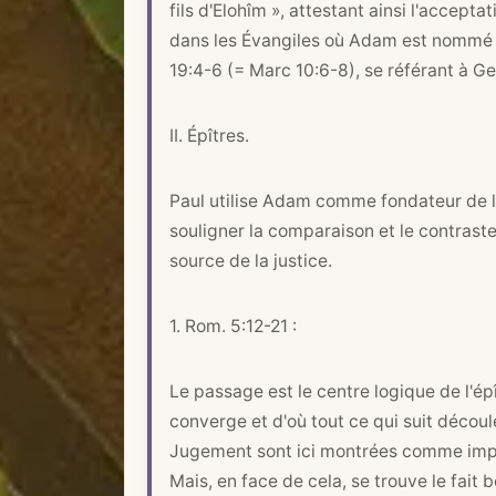
i
fils d'Elohîm », attestant ainsi l'accept
q
dans les Évangiles où Adam est nommé dir
u
19:4-6
(=
Marc 10:6-8
), se référant à
Ge
e
II. Épîtres.
Paul utilise Adam comme fondateur de la
souligner la comparaison et le contraste
source de la justice.
1.
Rom. 5:12-21
:
Le passage est le centre logique de l'épî
converge et d'où tout ce qui suit décou
Jugement sont ici montrées comme impl
Mais, en face de cela, se trouve le fait 