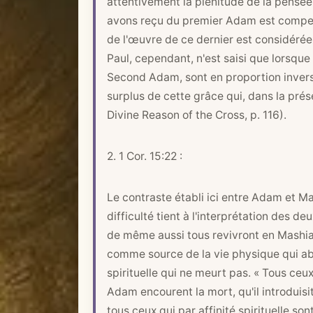
attentivement la plénitude de la pensée
avons reçu du premier Adam est compen
de l'œuvre de ce dernier est considérée
Paul, cependant, n'est saisi que lorsque
Second Adam, sont en proportion invers
surplus de cette grâce qui, dans la pré
Divine Reason of the Cross, p. 116).
2.
1 Cor. 15:22
:
Le contraste établi ici entre Adam et Ma
difficulté tient à l'interprétation des
de même aussi tous revivront en Mashiah
comme source de la vie physique qui ab
spirituelle qui ne meurt pas. « Tous ceu
Adam encourent la mort, qu'il introduis
tous ceux qui par affinité spirituelle so