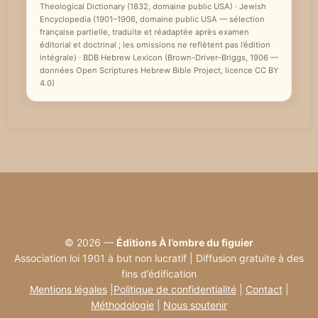
Theological Dictionary (1832, domaine public USA) · Jewish
e
Encyclopedia (1901–1906, domaine public USA — sélection
française partielle, traduite et réadaptée après examen
éditorial et doctrinal ; les omissions ne reflètent pas l’édition
intégrale) · BDB Hebrew Lexicon (Brown-Driver-Briggs, 1906 —
données Open Scriptures Hebrew Bible Project, licence CC BY
4.0)
© 2026 —
Éditions À l’ombre du figuier
Association loi 1901 à but non lucratif | Diffusion gratuite à des
fins d’édification
Mentions légales
|
Politique de confidentialité
|
Contact
|
Méthodologie
|
Nous soutenir