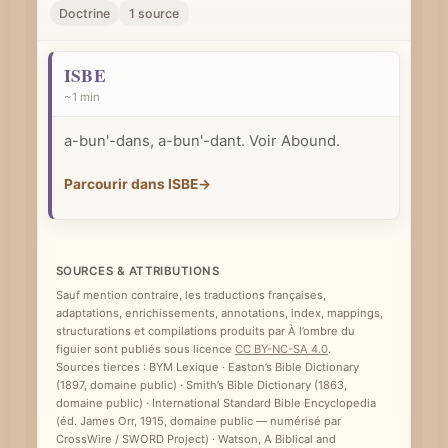
r
Doctrine
1 source
u
n
ISBE
c
~1 min
o
a-bun'-dans, a-bun'-dant. Voir Abound.
n
c
Parcourir dans ISBE
→
e
p
t
SOURCES & ATTRIBUTIONS
b
Sauf mention contraire, les traductions françaises,
i
adaptations, enrichissements, annotations, index, mappings,
structurations et compilations produits par À l’ombre du
b
figuier sont publiés sous licence
CC BY-NC-SA 4.0
.
l
Sources tierces : BYM Lexique · Easton’s Bible Dictionary
(1897, domaine public) · Smith’s Bible Dictionary (1863,
i
domaine public) · International Standard Bible Encyclopedia
q
(éd. James Orr, 1915, domaine public — numérisé par
CrossWire / SWORD Project) · Watson, A Biblical and
u