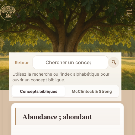
Aller
au
contenu
🔍
Retour
R
e
Utilisez la recherche ou l'index alphabétique pour
ouvrir un concept biblique.
c
h
Concepts bibliques
McClintock & Strong
e
r
Abondance ; abondant
c
h
e