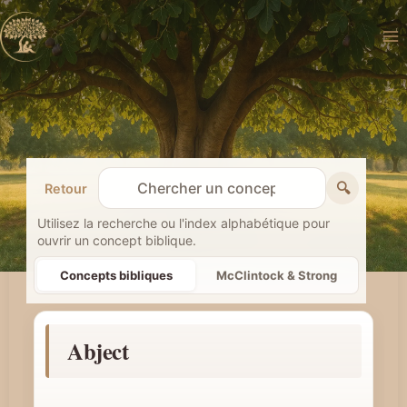
Aller
au
contenu
🔍
Retour
R
e
Utilisez la recherche ou l'index alphabétique pour
ouvrir un concept biblique.
c
h
Concepts bibliques
McClintock & Strong
e
r
Abject
c
h
e