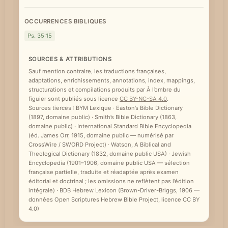
e
OCCURRENCES BIBLIQUES
Ps. 35:15
SOURCES & ATTRIBUTIONS
Sauf mention contraire, les traductions françaises,
adaptations, enrichissements, annotations, index, mappings,
structurations et compilations produits par À l’ombre du
figuier sont publiés sous licence
CC BY-NC-SA 4.0
.
Sources tierces : BYM Lexique · Easton’s Bible Dictionary
(1897, domaine public) · Smith’s Bible Dictionary (1863,
domaine public) · International Standard Bible Encyclopedia
(éd. James Orr, 1915, domaine public — numérisé par
CrossWire / SWORD Project) · Watson, A Biblical and
Theological Dictionary (1832, domaine public USA) · Jewish
Encyclopedia (1901–1906, domaine public USA — sélection
française partielle, traduite et réadaptée après examen
éditorial et doctrinal ; les omissions ne reflètent pas l’édition
intégrale) · BDB Hebrew Lexicon (Brown-Driver-Briggs, 1906 —
données Open Scriptures Hebrew Bible Project, licence CC BY
4.0)