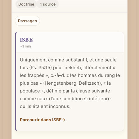
r
Doctrine
1 source
u
n
Passages
c
o
ISBE
n
~1 min
c
Uniquement comme substantif, et une seule
e
fois (
Ps. 35:15
) pour nekheh, littéralement «
p
les frappés », c.-à-d. « les hommes du rang le
t
plus bas » (Hengstenberg, Delitzsch), « la
b
populace », définie par la clause suivante
i
comme ceux d'une condition si inférieure
b
qu'ils étaient inconnus.
l
Parcourir dans ISBE
→
i
q
u