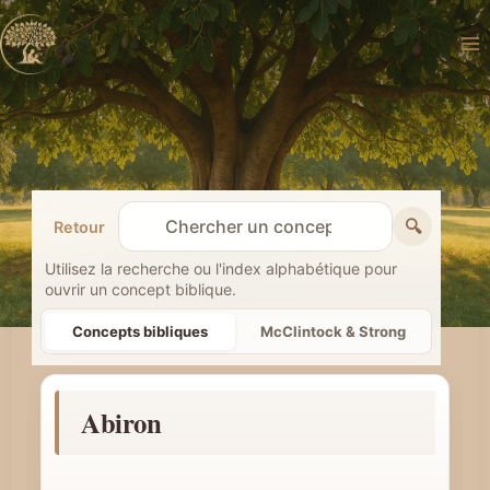
Aller
au
contenu
🔍
Retour
R
e
Utilisez la recherche ou l'index alphabétique pour
ouvrir un concept biblique.
c
h
Concepts bibliques
McClintock & Strong
e
r
Abiron
c
h
e