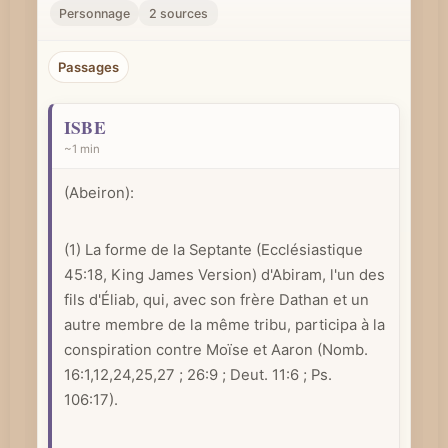
r
Personnage
2 sources
u
n
Passages
c
o
ISBE
n
~1 min
c
(Abeiron):
e
p
(1) La forme de la Septante (Ecclésiastique
t
45:18, King James Version) d'Abiram, l'un des
b
fils d'Éliab, qui, avec son frère Dathan et un
i
autre membre de la même tribu, participa à la
b
conspiration contre Moïse et Aaron (
Nomb.
l
16:1
,12,24,25,27 ; 26:9 ;
Deut. 11:6
;
Ps.
i
106:17
).
q
u