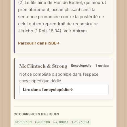
(2) Le fils aîné de Hiel de Béthel, qui mourut
e
prématurément, accomplissant ainsi la
sentence prononcée contre la postérité de
celui qui entreprendrait de reconstruire
Jéricho (
1 Rois 16:34
). Voir Abiram.
Parcourir dans ISBE
→
McClintock & Strong
Encyclopédie
1 notice
Notice complète disponible dans l’espace
encyclopédique dédié.
Lire dans l'encyclopédie
→
OCCURRENCES BIBLIQUES
Nomb. 16:1
Deut. 11:6
Ps. 106:17
1 Rois 16:34