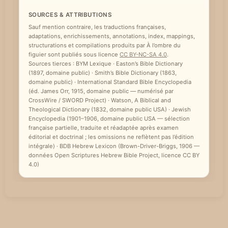
SOURCES & ATTRIBUTIONS
Sauf mention contraire, les traductions françaises,
adaptations, enrichissements, annotations, index, mappings,
structurations et compilations produits par À l’ombre du
figuier sont publiés sous licence
CC BY-NC-SA 4.0
.
Sources tierces : BYM Lexique · Easton’s Bible Dictionary
(1897, domaine public) · Smith’s Bible Dictionary (1863,
domaine public) · International Standard Bible Encyclopedia
(éd. James Orr, 1915, domaine public — numérisé par
CrossWire / SWORD Project) · Watson, A Biblical and
Theological Dictionary (1832, domaine public USA) · Jewish
Encyclopedia (1901–1906, domaine public USA — sélection
française partielle, traduite et réadaptée après examen
éditorial et doctrinal ; les omissions ne reflètent pas l’édition
intégrale) · BDB Hebrew Lexicon (Brown-Driver-Briggs, 1906 —
données Open Scriptures Hebrew Bible Project, licence CC BY
4.0)