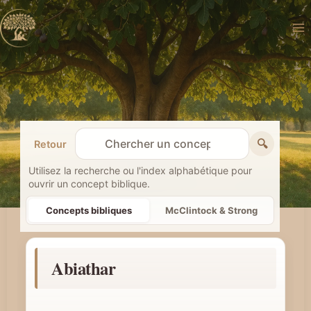
Aller
au
contenu
🔍
Retour
R
e
Utilisez la recherche ou l'index alphabétique pour
ouvrir un concept biblique.
c
h
Concepts bibliques
McClintock & Strong
e
r
Abiathar
c
h
e