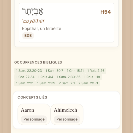
אֶבְיָתָר
H54
ʼEbyâthâr
Ebjathar, un Israélite
BDB
OCCURRENCES BIBLIQUES
1 Sam. 22:20-23
1 Sam. 30:7
1 Chr. 15:11
1 Rois 2:26
1 Chr. 27:34
1 Rois 4:4
1 Sam. 2:30-36
1 Rois 1:19
1 Sam. 22:1
1 Sam. 23:9
2 Sam. 2:1
2 Sam. 2:1-3
CONCEPTS LIÉS
Aaron
Ahimelech
Personnage
Personnage