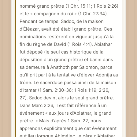
nommé grand prêtre (
1 Chr. 15:11
;
1 Rois 2:26
)
e
et le « compagnon du roi » (
1 Chr. 27:34
).
Pendant ce temps, Sadoc, de la maison
d'Éléazar, avait été établi grand prêtre. Ces
nominations restèrent en vigueur jusqu'à la
fin du règne de David (
1 Rois 4:4
). Abiathar
fut déposé (le seul cas historique de la
déposition d'un grand prêtre) et banni dans
sa demeure à Anathoth par Salomon, parce
qu'il prit part à la tentative d'élever Adonija au
trône. Le sacerdoce passa ainsi de la maison
d'Itamar (
1 Sam. 2:30-36
;
1 Rois 1:19
; 2:26,
27). Sadoc devint alors le seul grand prêtre.
Dans
Marc 2:26
, il est fait référence à un
événement « aux jours d'Abiathar, le grand
prêtre. » Mais d'après 1 Sam. 22, nous
apprenons explicitement que cet événement
eut lieu lorsque Ahimélec, le père d'Abiathar,