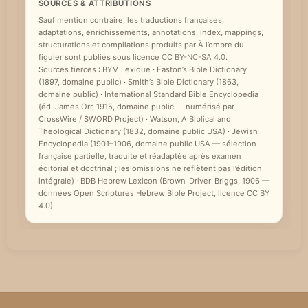
SOURCES & ATTRIBUTIONS
Sauf mention contraire, les traductions françaises,
adaptations, enrichissements, annotations, index, mappings,
structurations et compilations produits par À l’ombre du
figuier sont publiés sous licence
CC BY-NC-SA 4.0
.
Sources tierces : BYM Lexique · Easton’s Bible Dictionary
(1897, domaine public) · Smith’s Bible Dictionary (1863,
domaine public) · International Standard Bible Encyclopedia
(éd. James Orr, 1915, domaine public — numérisé par
CrossWire / SWORD Project) · Watson, A Biblical and
Theological Dictionary (1832, domaine public USA) · Jewish
Encyclopedia (1901–1906, domaine public USA — sélection
française partielle, traduite et réadaptée après examen
éditorial et doctrinal ; les omissions ne reflètent pas l’édition
intégrale) · BDB Hebrew Lexicon (Brown-Driver-Briggs, 1906 —
données Open Scriptures Hebrew Bible Project, licence CC BY
4.0)