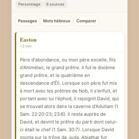
r
Personnage
6 sources
u
n
Passages
Mots hébreux
Comparer
c
o
Easton
n
~2 min
c
Père d'abondance, ou mon père excelle, fils
e
d'Ahimélec, le grand prêtre. Il fut le dixième
p
grand prêtre, et le quatrième en
t
descendance d'Éli. Lorsque son père fut mis
b
à mort avec les prêtres de Nob, il s'enfuit, et
i
portant avec lui l'éphod, il rejoignit David, qui
b
se trouvait alors dans la caverne d'Adullam (
1
l
Sam. 22:20-23
; 23:6). Il resta auprès de
i
David, et devint le prêtre du parti dont celui-
q
ci était le chef (
1 Sam. 30:7
). Lorsque David
monta sur le trône de Juda, Abiathar fut
u