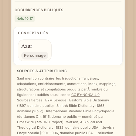
OCCURRENCES BIBLIQUES
Néh. 10:17
CONCEPTS LIÉS
Azur
Personnage
SOURCES & ATTRIBUTIONS
Sauf mention contraire, les traductions françaises,
adaptations, enrichissements, annotations, index, mappings,
structurations et compilations produits par À l’ombre du
figuier sont publiés sous licence
CC BY-NC-SA 4.0
.
Sources tierces : BYM Lexique · Easton’s Bible Dictionary
(1897, domaine public) · Smith’s Bible Dictionary (1863,
domaine public) · International Standard Bible Encyclopedia
(éd. James Orr, 1915, domaine public — numérisé par
CrossWire / SWORD Project) · Watson, A Biblical and
Theological Dictionary (1832, domaine public USA) · Jewish
Encyclopedia (1901–1906, domaine public USA — sélection