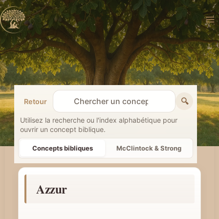
Aller
au
contenu
🔍
Retour
R
e
Utilisez la recherche ou l'index alphabétique pour
ouvrir un concept biblique.
c
h
Concepts bibliques
McClintock & Strong
e
r
Azzur
c
h
e