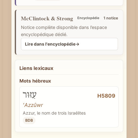
e
McClintock & Strong
Encyclopédie
1 notice
Notice complète disponible dans l’espace
encyclopédique dédié.
Lire dans l'encyclopédie
→
Liens lexicaux
Mots hébreux
עַזּוּר
H5809
ʻAzzûwr
Azzur, le nom de trois Israélites
BDB