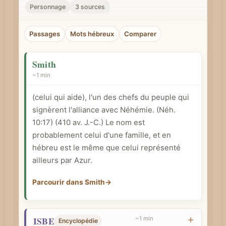
r
Personnage
3 sources
u
n
Passages
Mots hébreux
Comparer
c
o
Smith
n
~1 min
c
(celui qui aide), l'un des chefs du peuple qui
e
signèrent l'alliance avec Néhémie. (
Néh.
p
10:17
) (410 av. J.-C.) Le nom est
t
probablement celui d'une famille, et en
b
hébreu est le même que celui représenté
i
ailleurs par Azur.
b
Parcourir dans Smith
→
l
i
q
ISBE
~1 min
Encyclopédie
u