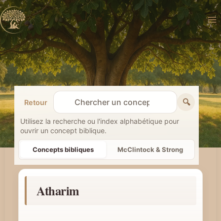
Aller
au
contenu
🔍
Retour
R
e
Utilisez la recherche ou l'index alphabétique pour
ouvrir un concept biblique.
c
h
Concepts bibliques
McClintock & Strong
e
r
Atharim
c
h
e