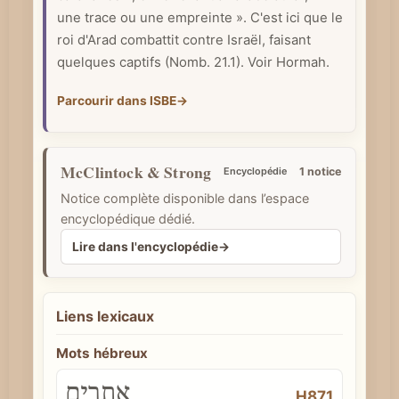
une trace ou une empreinte ». C'est ici que le
e
roi d'Arad combattit contre Israël, faisant
quelques captifs (Nomb. 21.1). Voir Hormah.
Parcourir dans ISBE
→
McClintock & Strong
Encyclopédie
1 notice
Notice complète disponible dans l’espace
encyclopédique dédié.
Lire dans l'encyclopédie
→
Liens lexicaux
Mots hébreux
אֲתָרִים
H871