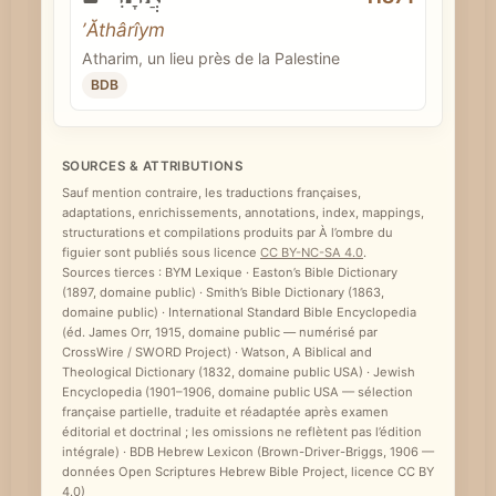
ʼĂthârîym
Atharim, un lieu près de la Palestine
BDB
SOURCES & ATTRIBUTIONS
Sauf mention contraire, les traductions françaises,
adaptations, enrichissements, annotations, index, mappings,
structurations et compilations produits par À l’ombre du
figuier sont publiés sous licence
CC BY-NC-SA 4.0
.
Sources tierces : BYM Lexique · Easton’s Bible Dictionary
(1897, domaine public) · Smith’s Bible Dictionary (1863,
domaine public) · International Standard Bible Encyclopedia
(éd. James Orr, 1915, domaine public — numérisé par
CrossWire / SWORD Project) · Watson, A Biblical and
Theological Dictionary (1832, domaine public USA) · Jewish
Encyclopedia (1901–1906, domaine public USA — sélection
française partielle, traduite et réadaptée après examen
éditorial et doctrinal ; les omissions ne reflètent pas l’édition
intégrale) · BDB Hebrew Lexicon (Brown-Driver-Briggs, 1906 —
données Open Scriptures Hebrew Bible Project, licence CC BY
4.0)