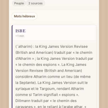
r
Peuple
2 sources
u
n
Mots hébreux
c
o
ISBE
n
~1 min
c
(`atharim) : la King James Version Revisee
e
(British and American) traduit par « le chemin
p
d'Atharim » ; la King James Version traduit par
t
« le chemin des espions ». La King James
b
Version Revisee (British and American)
i
considère Atharim comme un lieu (de même
b
la Septante). La King James Version suit le
l
syriaque et le Targoum, rendant Atharim
i
comme si Tarim signifiait « espions ».
q
Dillmann traduit par « le chemin des
caravanes », en le reliant à l'arabe athar, «
u