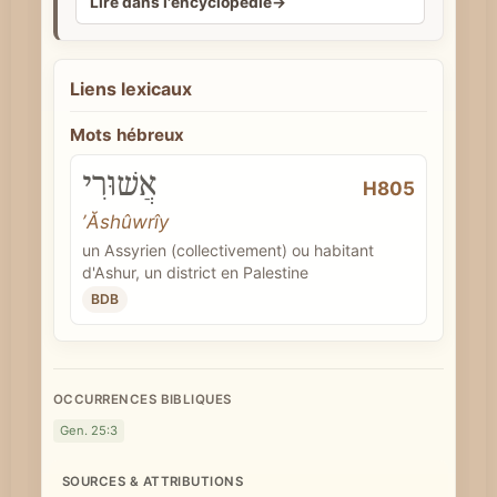
Lire dans l'encyclopédie
→
e
Liens lexicaux
Mots hébreux
אֲשׁוּרִי
H805
ʼĂshûwrîy
un Assyrien (collectivement) ou habitant
d'Ashur, un district en Palestine
BDB
OCCURRENCES BIBLIQUES
Gen. 25:3
SOURCES & ATTRIBUTIONS