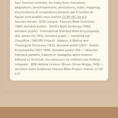
Sauf mention contraire, les traductions françaises,
adaptations, enrichissements, annotations, index, mappings,
structurations et compilations produits par À l’ombre du
figuier sont publiés sous licence
CC BY-NC-SA 4.0
.
Sources tierces : BYM Lexique · Easton’s Bible Dictionary
(1897, domaine public) · Smith’s Bible Dictionary (1863,
domaine public) · International Standard Bible Encyclopedia
(éd. James Orr, 1915, domaine public — numérisé par
CrossWire / SWORD Project) · Watson, A Biblical and
Theological Dictionary (1832, domaine public USA) · Jewish
Encyclopedia (1901–1906, domaine public USA — sélection
française partielle, traduite et réadaptée après examen
éditorial et doctrinal ; les omissions ne reflètent pas l’édition
intégrale) · BDB Hebrew Lexicon (Brown-Driver-Briggs, 1906 —
données Open Scriptures Hebrew Bible Project, licence CC BY
4.0)