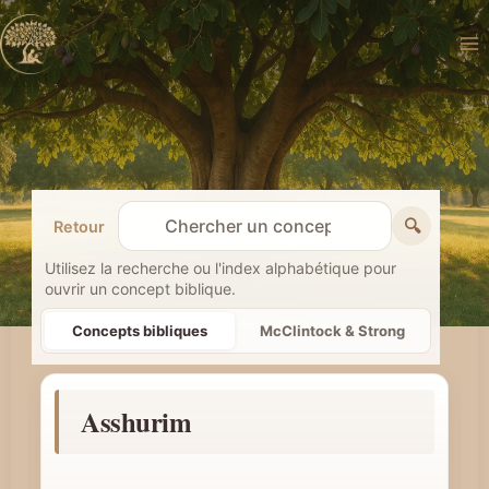
Aller
au
contenu
🔍
Retour
R
e
Utilisez la recherche ou l'index alphabétique pour
ouvrir un concept biblique.
c
h
Concepts bibliques
McClintock & Strong
e
r
Asshurim
c
h
e