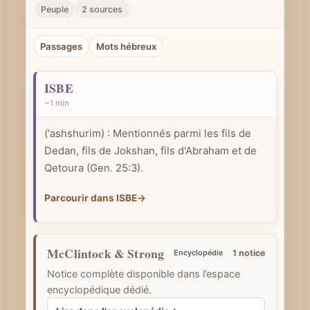
r
Peuple
2 sources
u
n
Passages
Mots hébreux
c
o
ISBE
n
~1 min
c
('ashshurim) : Mentionnés parmi les fils de
e
Dedan, fils de Jokshan, fils d'Abraham et de
p
Qetoura (
Gen. 25:3
).
t
b
Parcourir dans ISBE
→
i
b
McClintock & Strong
l
Encyclopédie
1 notice
i
Notice complète disponible dans l’espace
q
encyclopédique dédié.
u