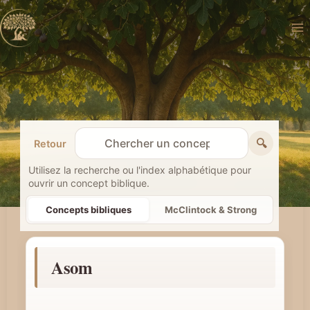
Aller
au
contenu
🔍
Retour
R
e
Utilisez la recherche ou l'index alphabétique pour
ouvrir un concept biblique.
c
h
Concepts bibliques
McClintock & Strong
e
r
Asom
c
h
e