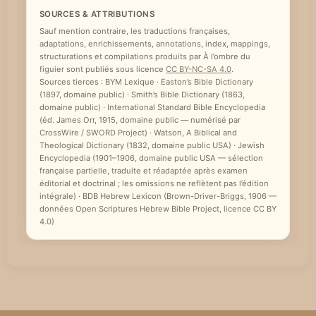
SOURCES & ATTRIBUTIONS
e
Sauf mention contraire, les traductions françaises,
adaptations, enrichissements, annotations, index, mappings,
structurations et compilations produits par À l’ombre du
figuier sont publiés sous licence
CC BY-NC-SA 4.0
.
Sources tierces : BYM Lexique · Easton’s Bible Dictionary
(1897, domaine public) · Smith’s Bible Dictionary (1863,
domaine public) · International Standard Bible Encyclopedia
(éd. James Orr, 1915, domaine public — numérisé par
CrossWire / SWORD Project) · Watson, A Biblical and
Theological Dictionary (1832, domaine public USA) · Jewish
Encyclopedia (1901–1906, domaine public USA — sélection
française partielle, traduite et réadaptée après examen
éditorial et doctrinal ; les omissions ne reflètent pas l’édition
intégrale) · BDB Hebrew Lexicon (Brown-Driver-Briggs, 1906 —
données Open Scriptures Hebrew Bible Project, licence CC BY
4.0)