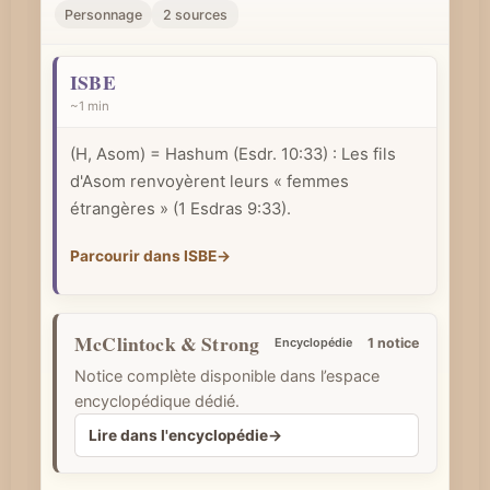
r
Personnage
2 sources
u
n
ISBE
c
~1 min
o
(H, Asom) = Hashum (Esdr. 10:33) : Les fils
n
d'Asom renvoyèrent leurs « femmes
c
étrangères » (1 Esdras 9:33).
e
p
Parcourir dans ISBE
→
t
b
i
McClintock & Strong
Encyclopédie
1 notice
b
Notice complète disponible dans l’espace
l
encyclopédique dédié.
i
Lire dans l'encyclopédie
→
q
u