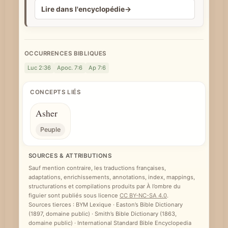
Lire dans l'encyclopédie
→
e
OCCURRENCES BIBLIQUES
Luc 2:36
Apoc. 7:6
Ap 7:6
CONCEPTS LIÉS
Asher
Peuple
SOURCES & ATTRIBUTIONS
Sauf mention contraire, les traductions françaises,
adaptations, enrichissements, annotations, index, mappings,
structurations et compilations produits par À l’ombre du
figuier sont publiés sous licence
CC BY-NC-SA 4.0
.
Sources tierces : BYM Lexique · Easton’s Bible Dictionary
(1897, domaine public) · Smith’s Bible Dictionary (1863,
domaine public) · International Standard Bible Encyclopedia