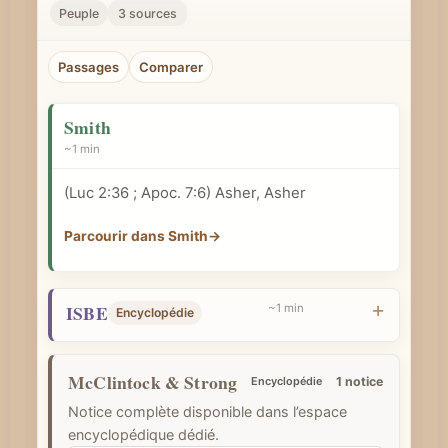
r
Peuple
3 sources
u
n
Passages
Comparer
c
o
Smith
n
~1 min
c
(
Luc 2:36
;
Apoc. 7:6
) Asher, Asher
e
p
Parcourir dans Smith
→
t
b
ISBE
i
~1 min
Encyclopédie
b
l
McClintock & Strong
Encyclopédie
1 notice
i
Notice complète disponible dans l’espace
q
encyclopédique dédié.
u