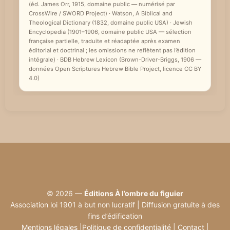
(éd. James Orr, 1915, domaine public — numérisé par
CrossWire / SWORD Project) · Watson, A Biblical and
Theological Dictionary (1832, domaine public USA) · Jewish
Encyclopedia (1901–1906, domaine public USA — sélection
française partielle, traduite et réadaptée après examen
éditorial et doctrinal ; les omissions ne reflètent pas l’édition
intégrale) · BDB Hebrew Lexicon (Brown-Driver-Briggs, 1906 —
données Open Scriptures Hebrew Bible Project, licence CC BY
4.0)
© 2026 —
Éditions À l’ombre du figuier
Association loi 1901 à but non lucratif | Diffusion gratuite à des
fins d’édification
Mentions légales
|
Politique de confidentialité
|
Contact
|