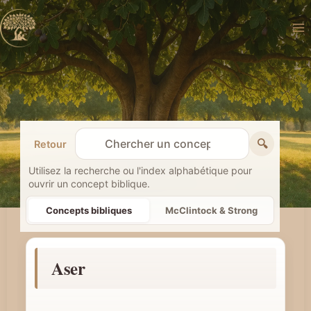
Aller
au
contenu
🔍
Retour
R
e
Utilisez la recherche ou l'index alphabétique pour
ouvrir un concept biblique.
c
h
Concepts bibliques
McClintock & Strong
e
r
Aser
c
h
e