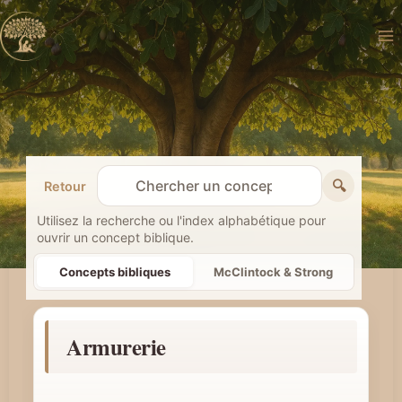
Aller
au
contenu
🔍
Retour
R
e
Utilisez la recherche ou l'index alphabétique pour
ouvrir un concept biblique.
c
h
Concepts bibliques
McClintock & Strong
e
r
Armurerie
c
h
e