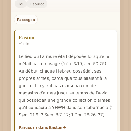
r
Lieu
1 source
u
n
Passages
c
o
Easton
n
~1 min
c
Le lieu où l'armure était déposée lorsqu'elle
e
n'était pas en usage (
Néh. 3:19
; Jer. 50:25).
p
Au début, chaque Hébreu possédait ses
t
propres armes, parce que tous allaient à la
b
guerre. Il n'y eut pas d'arsenaux ni de
i
magasins d'armes jusqu'au temps de David,
b
qui possédait une grande collection d'armes,
l
qu'il consacra à YHWH dans son tabernacle (
1
i
Sam. 21:9
;
2 Sam. 8:7-12
;
1 Chr. 26:26
, 27).
q
Parcourir dans Easton
→
u