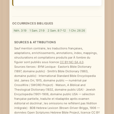
e
OCCURRENCES BIBLIQUES
Néh. 3:19
1 Sam. 21:9
2 Sam. 8:7-12
1 Chr. 26:26
SOURCES & ATTRIBUTIONS
Sauf mention contraire, les traductions françaises,
adaptations, enrichissements, annotations, index, mappings,
structurations et compilations produits par À l’ombre du
figuier sont publiés sous licence
CC BY-NC-SA 4.0
.
Sources tierces : BYM Lexique · Easton’s Bible Dictionary
(1897, domaine public) · Smith’s Bible Dictionary (1863,
domaine public) · International Standard Bible Encyclopedia
(éd. James Orr, 1915, domaine public — numérisé par
CrossWire / SWORD Project) · Watson, A Biblical and
Theological Dictionary (1832, domaine public USA) · Jewish
Encyclopedia (1901–1906, domaine public USA — sélection
française partielle, traduite et réadaptée après examen
éditorial et doctrinal ; les omissions ne reflètent pas l’édition
intégrale) · BDB Hebrew Lexicon (Brown-Driver-Briggs, 1906 —
données Open Scriptures Hebrew Bible Project, licence CC BY