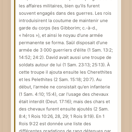
les affaires militaires, bien qu'ils furent
e
souvent engagés dans des guerres. Les rois
introduisirent la coutume de maintenir une
garde du corps (les Gibborim; c.-à-d.,
« héros »), et ainsi le noyau d'une armée
permanente se forma. Saül disposait d'une
armée de 3 000 guerriers d'élite (
1 Sam. 13:2
;
14:52; 24:2). David avait aussi une troupe de
soldats autour de lui (
1 Sam. 23:13
; 25:13). À
cette troupe il ajouta ensuite les Cherethites
et les Pelethites (
2 Sam. 15:18
; 20:7). Au
début, l'armée ne consistait qu'en infanterie
(
1 Sam. 4:10
; 15:4), car l'usage des chevaux
était interdit (
Deut. 17:16
); mais des chars et
des chevaux furent ensuite ajoutés (
2 Sam.
8:4
;
1 Rois 10:26
, 28, 29;
1 Rois 9:19
). En
1
Rois 9:22
est donnée une liste des
différentes gradations de rang détenues par