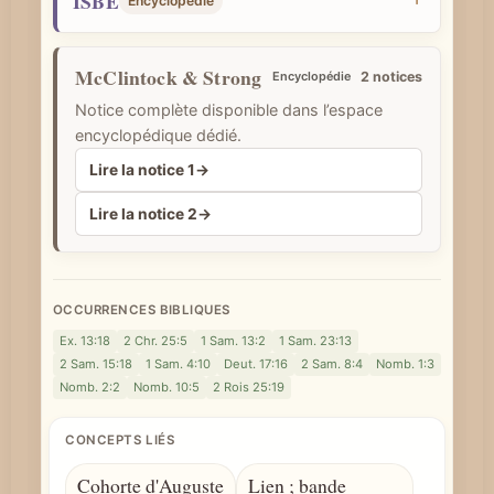
ISBE
Encyclopédie
McClintock & Strong
Encyclopédie
2 notices
Notice complète disponible dans l’espace
encyclopédique dédié.
Lire la notice 1
→
Lire la notice 2
→
OCCURRENCES BIBLIQUES
Ex. 13:18
2 Chr. 25:5
1 Sam. 13:2
1 Sam. 23:13
2 Sam. 15:18
1 Sam. 4:10
Deut. 17:16
2 Sam. 8:4
Nomb. 1:3
Nomb. 2:2
Nomb. 10:5
2 Rois 25:19
CONCEPTS LIÉS
Cohorte d'Auguste
Lien ; bande