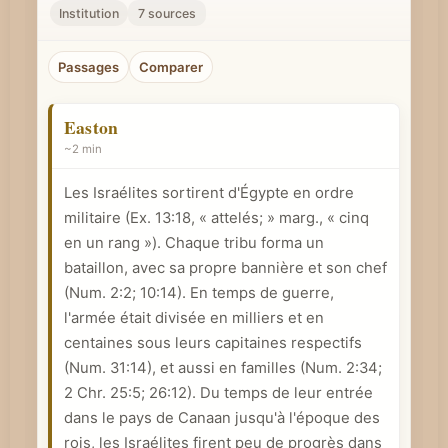
r
Institution
7 sources
u
n
Passages
Comparer
c
o
Easton
n
~2 min
c
Les Israélites sortirent d'Égypte en ordre
e
militaire (
Ex. 13:18
, « attelés; » marg., « cinq
p
en un rang »). Chaque tribu forma un
t
bataillon, avec sa propre bannière et son chef
b
(Num. 2:2; 10:14). En temps de guerre,
i
l'armée était divisée en milliers et en
b
centaines sous leurs capitaines respectifs
l
(Num. 31:14), et aussi en familles (Num. 2:34;
i
2 Chr. 25:5
; 26:12). Du temps de leur entrée
q
dans le pays de Canaan jusqu'à l'époque des
rois, les Israélites firent peu de progrès dans
u