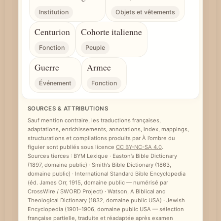
Institution
Objets et vêtements
Centurion
Cohorte italienne
Fonction
Peuple
Guerre
Armee
Événement
Fonction
SOURCES & ATTRIBUTIONS
Sauf mention contraire, les traductions françaises,
adaptations, enrichissements, annotations, index, mappings,
structurations et compilations produits par À l’ombre du
figuier sont publiés sous licence
CC BY-NC-SA 4.0
.
Sources tierces : BYM Lexique · Easton’s Bible Dictionary
(1897, domaine public) · Smith’s Bible Dictionary (1863,
domaine public) · International Standard Bible Encyclopedia
(éd. James Orr, 1915, domaine public — numérisé par
CrossWire / SWORD Project) · Watson, A Biblical and
Theological Dictionary (1832, domaine public USA) · Jewish
Encyclopedia (1901–1906, domaine public USA — sélection
française partielle, traduite et réadaptée après examen