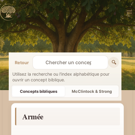
Aller
au
contenu
🔍
Retour
R
e
Utilisez la recherche ou l'index alphabétique pour
ouvrir un concept biblique.
c
h
Concepts bibliques
McClintock & Strong
e
r
Armée
c
h
e