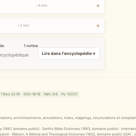
~4 min
~2 min
1 notice
die
Lire dans l'encyclopédie
→
encyclopédique
1 Rois 22:19
2Chr 18:18
Néh. 9:6
Ps. 103:21
ptations, enrichissements, annotations, index, mappings, structurations et compilati
y (1897, domaine public) · Smith’s Bible Dictionary (1863, domaine public) · Internat
ct) · Watson, A Biblical and Theological Dictionary (1832, domaine public USA) ·