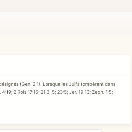
 désignés (
Gen. 2:1
). Lorsque les Juifs tombèrent dans
. 4:19
;
2 Rois 17:16
; 21:3, 5; 23:5; Jer. 19:13; Zeph. 1:5;