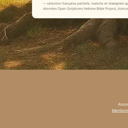
— sélection française partielle, traduite et réadaptée 
données Open Scriptures Hebrew Bible Project, licenc
Assoc
Mentions