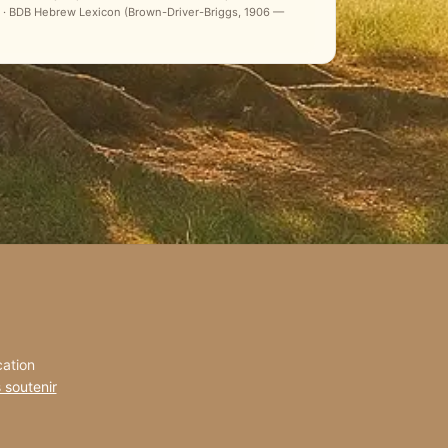
ale) · BDB Hebrew Lexicon (Brown-Driver-Briggs, 1906 —
cation
 soutenir