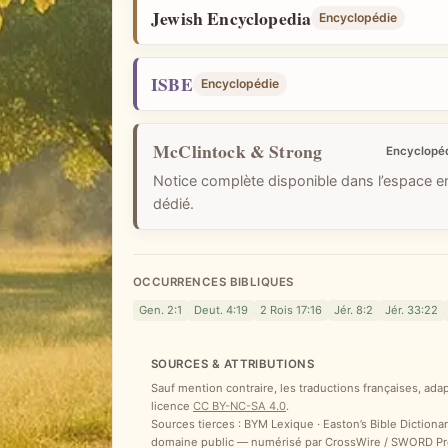
i
Jewish Encyclopedia
Encyclopédie
q
u
ISBE
Encyclopédie
e
McClintock & Strong
Encyclopé
Notice complète disponible dans l’espace 
dédié.
OCCURRENCES BIBLIQUES
Gen. 2:1
Deut. 4:19
2 Rois 17:16
Jér. 8:2
Jér. 33:22
SOURCES & ATTRIBUTIONS
Sauf mention contraire, les traductions françaises, ada
licence
CC BY-NC-SA 4.0
.
Sources tierces : BYM Lexique · Easton’s Bible Dictionar
domaine public — numérisé par CrossWire / SWORD Proje