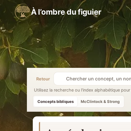
Aller
À l’ombre du figuier
au
contenu
Retour
R
e
Utilisez la recherche ou l'index alphabétique pour
c
Concepts bibliques
McClintock & Strong
h
e
r
c