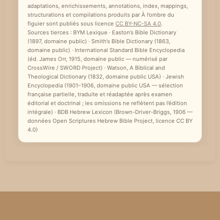
adaptations, enrichissements, annotations, index, mappings,
e
structurations et compilations produits par À l’ombre du
figuier sont publiés sous licence
CC BY-NC-SA 4.0
.
Sources tierces : BYM Lexique · Easton’s Bible Dictionary
(1897, domaine public) · Smith’s Bible Dictionary (1863,
domaine public) · International Standard Bible Encyclopedia
(éd. James Orr, 1915, domaine public — numérisé par
CrossWire / SWORD Project) · Watson, A Biblical and
Theological Dictionary (1832, domaine public USA) · Jewish
Encyclopedia (1901–1906, domaine public USA — sélection
française partielle, traduite et réadaptée après examen
éditorial et doctrinal ; les omissions ne reflètent pas l’édition
intégrale) · BDB Hebrew Lexicon (Brown-Driver-Briggs, 1906 —
données Open Scriptures Hebrew Bible Project, licence CC BY
4.0)