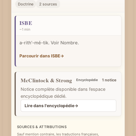
r
Doctrine
2 sources
u
n
ISBE
c
~1 min
o
a-rith'-mé-tik. Voir Nombre.
n
c
Parcourir dans ISBE
→
e
p
t
McClintock & Strong
Encyclopédie
1 notice
b
Notice complète disponible dans l’espace
i
encyclopédique dédié.
b
Lire dans l'encyclopédie
→
l
i
q
SOURCES & ATTRIBUTIONS
Sauf mention contraire, les traductions françaises,
u