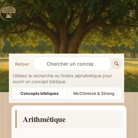
Aller
au
contenu
🔍
Retour
R
e
Utilisez la recherche ou l'index alphabétique pour
ouvrir un concept biblique.
c
h
Concepts bibliques
McClintock & Strong
e
r
Arithmétique
c
h
e