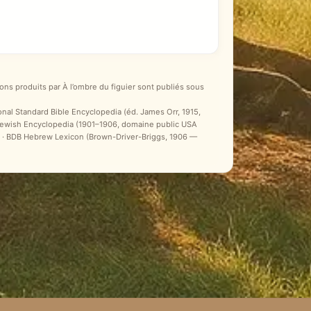
ons produits par À l’ombre du figuier sont publiés sous
ional Standard Bible Encyclopedia (éd. James Orr, 1915,
 Jewish Encyclopedia (1901–1906, domaine public USA
ale) · BDB Hebrew Lexicon (Brown-Driver-Briggs, 1906 —