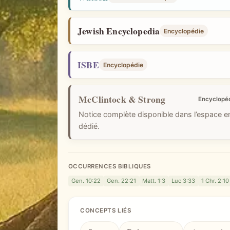
Jewish Encyclopedia
Encyclopédie
ISBE
Encyclopédie
McClintock & Strong
Encyclopé
Notice complète disponible dans l’espace 
dédié.
OCCURRENCES BIBLIQUES
Gen. 10:22
Gen. 22:21
Matt. 1:3
Luc 3:33
1 Chr. 2:10
CONCEPTS LIÉS