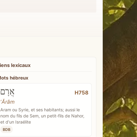
iens lexicaux
ots hébreux
אֲרָם
H758
ʼĂrâm
Aram ou Syrie, et ses habitants; aussi le
nom du fils de Sem, un petit-fils de Nahor,
et d'un Israélite
BDB