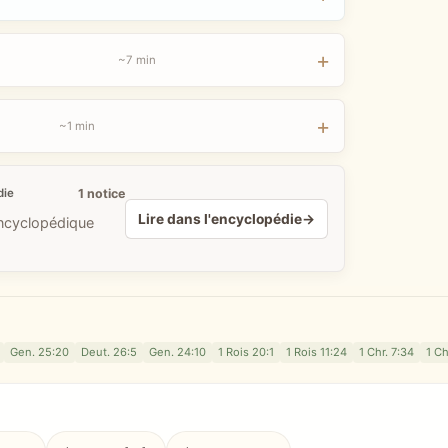
~7 min
~1 min
1 notice
die
Lire dans l'encyclopédie
→
encyclopédique
Gen. 25:20
Deut. 26:5
Gen. 24:10
1 Rois 20:1
1 Rois 11:24
1 Chr. 7:34
1 Ch