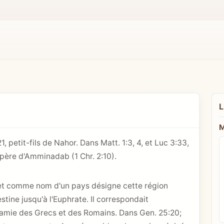
L
M
21
, petit-fils de Nahor. Dans
Matt. 1:3
, 4, et
Luc 3:33
,
e père d'Amminadab (
1 Chr. 2:10
).
, et comme nom d'un pays désigne cette région
stine jusqu'à l'Euphrate. Il correspondait
tamie des Grecs et des Romains. Dans
Gen. 25:20
;