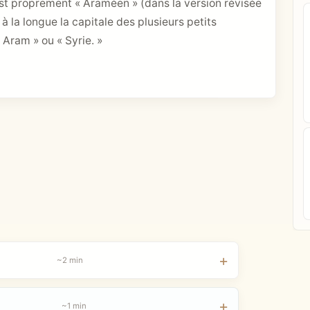
 est proprement « Araméen » (dans la version révisée
 la longue la capitale des plusieurs petits
Aram » ou « Syrie. »
~2 min
~1 min