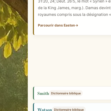
31:20, 24;
Deut. 26:5
, le mot « Syrien »
i
de la King James, marg.). Damas devint à
q
royaumes compris sous la désignation « 
u
e
Parcourir dans Easton
→
Smith
Dictionnaire biblique
Watson
Dictionnaire biblique