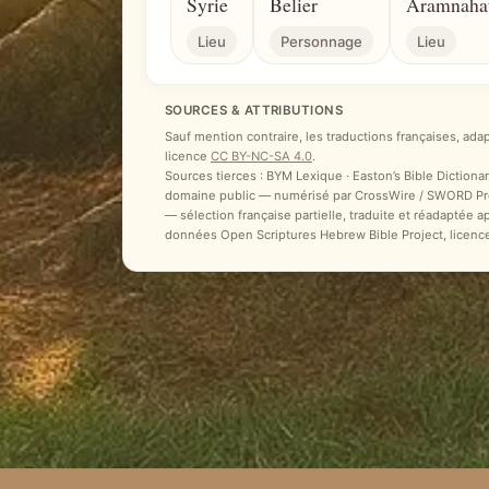
Syrie
Belier
Aramnaha
Lieu
Personnage
Lieu
SOURCES & ATTRIBUTIONS
Sauf mention contraire, les traductions françaises, ada
licence
CC BY-NC-SA 4.0
.
Sources tierces : BYM Lexique · Easton’s Bible Dictionar
domaine public — numérisé par CrossWire / SWORD Proje
— sélection française partielle, traduite et réadaptée 
données Open Scriptures Hebrew Bible Project, licenc