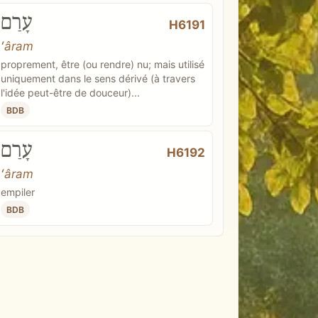
עָרַם
H6191
ʻâram
proprement, être (ou rendre) nu; mais utilisé
uniquement dans le sens dérivé (à travers
l'idée peut-être de douceur)...
BDB
עָרַם
H6192
ʻâram
empiler
BDB