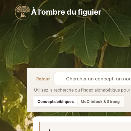
Aller
À l’ombre du figuier
au
contenu
Retour
R
e
Utilisez la recherche ou l'index alphabétique pour
c
Concepts bibliques
McClintock & Strong
h
e
r
c