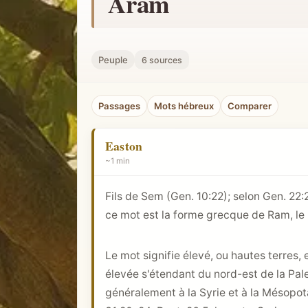
Aram
h
e
r
Peuple
6 sources
u
n
Passages
Mots hébreux
Comparer
c
o
Easton
n
~1 min
c
e
Fils de Sem (
Gen. 10:22
); selon
Gen. 22:
p
ce mot est la forme grecque de Ram, l
t
b
Le mot signifie élevé, ou hautes terres
i
élevée s'étendant du nord-est de la Pale
b
généralement à la Syrie et à la Mésopo
l