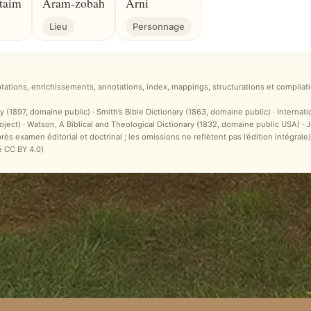
taim
Aram-zobah
Arni
Lieu
Personnage
ptations, enrichissements, annotations, index, mappings, structurations et compilati
y (1897, domaine public) · Smith’s Bible Dictionary (1863, domaine public) · Internat
ct) · Watson, A Biblical and Theological Dictionary (1832, domaine public USA) ·
après examen éditorial et doctrinal ; les omissions ne reflètent pas l’édition intégr
e CC BY 4.0)