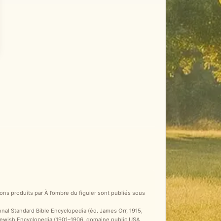
ons produits par À l’ombre du figuier sont publiés sous
ional Standard Bible Encyclopedia (éd. James Orr, 1915,
 Jewish Encyclopedia (1901–1906, domaine public USA