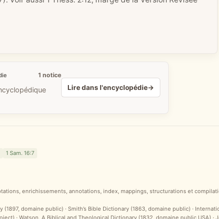
1 notice
die
Lire dans l'encyclopédie
→
encyclopédique
1 Sam. 16:7
ptations, enrichissements, annotations, index, mappings, structurations et compilati
y (1897, domaine public) · Smith’s Bible Dictionary (1863, domaine public) · Internat
ct) · Watson, A Biblical and Theological Dictionary (1832, domaine public USA) ·