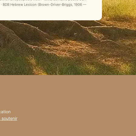
ale) · BDB Hebrew Lexicon (Brown-Driver-Briggs, 1906 —
cation
 soutenir