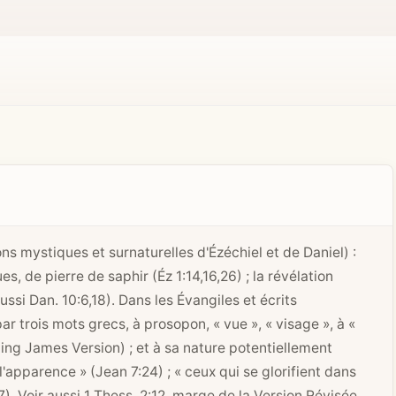
ons mystiques et surnaturelles d'Ézéchiel et de Daniel) :
, de pierre de saphir (Éz 1:14,16,26) ; la révélation
aussi
Dan. 10:6
,18). Dans les Évangiles et écrits
r trois mots grecs, à prosopon, « vue », « visage », à «
ing James Version) ; et à sa nature potentiellement
l'apparence » (
Jean 7:24
) ; « ceux qui se glorifient dans
7
). Voir aussi 1 Thess. 2:12, marge de la Version Révisée