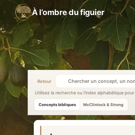
Aller
À l’ombre du figuier
au
contenu
Retour
R
e
Utilisez la recherche ou l'index alphabétique pour
c
Concepts bibliques
McClintock & Strong
h
e
r
c