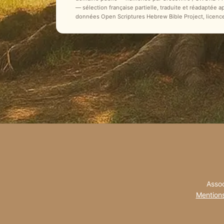
— sélection française partielle, traduite et réadaptée 
données Open Scriptures Hebrew Bible Project, licenc
Assoc
Mentions