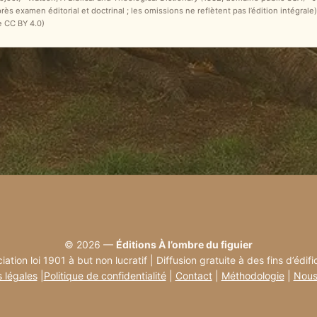
après examen éditorial et doctrinal ; les omissions ne reflètent pas l’édition intégr
e CC BY 4.0)
© 2026 —
Éditions À l’ombre du figuier
iation loi 1901 à but non lucratif | Diffusion gratuite à des fins d’édifi
 légales
|
Politique de confidentialité
|
Contact
|
Méthodologie
|
Nous