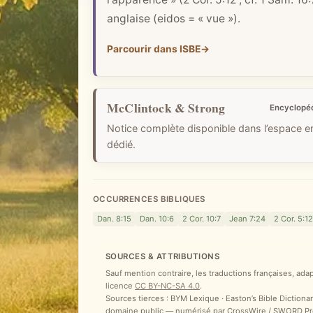
i
anglaise (eidos = « vue »).
q
u
Parcourir dans ISBE
→
e
McClintock & Strong
Encyclopé
Notice complète disponible dans l’espace 
dédié.
OCCURRENCES BIBLIQUES
Dan. 8:15
Dan. 10:6
2 Cor. 10:7
Jean 7:24
2 Cor. 5:12
SOURCES & ATTRIBUTIONS
Sauf mention contraire, les traductions françaises, ada
licence
CC BY-NC-SA 4.0
.
Sources tierces : BYM Lexique · Easton’s Bible Dictionar
domaine public — numérisé par CrossWire / SWORD Proje